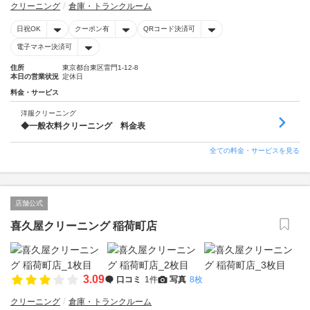
クリーニング
倉庫・トランクルーム
日祝OK
クーポン有
QRコード決済可
電子マネー決済可
住所
東京都台東区雷門1‐12‐8
本日の営業状況
定休日
料金・サービス
洋服クリーニング
◆一般衣料クリーニング 料金表
全ての料金・サービスを見る
店舗公式
喜久屋クリーニング 稲荷町店
3.09
口コミ
1件
写真
8枚
クリーニング
倉庫・トランクルーム