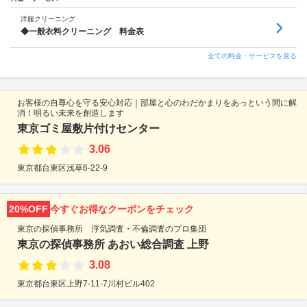
洋服クリーニング
◆一般衣料クリーニング 料金表
全ての料金・サービスを見る
お客様の自尊心を守る安心対応｜部屋と心のわだかまりをあっという間に解
消！明るい未来を創造します
東京ゴミ屋敷片付けセンター
3.06
東京都台東区浅草6-22-9
20%OFF
今すぐお得なクーポンをチェック
東京の探偵事務所 浮気調査・不倫調査のプロ集団
東京の探偵事務所 あおい総合調査 上野
3.08
東京都台東区上野7-11-7川村ビル402