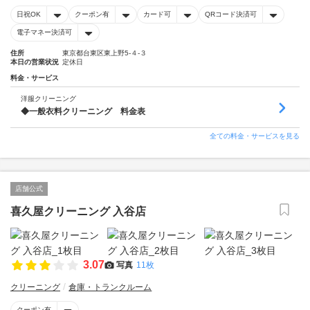
日祝OK
クーポン有
カード可
QRコード決済可
電子マネー決済可
住所
東京都台東区東上野5-４-３
本日の営業状況
定休日
料金・サービス
洋服クリーニング
◆一般衣料クリーニング 料金表
全ての料金・サービスを見る
店舗公式
喜久屋クリーニング 入谷店
3.07
写真
11枚
クリーニング
倉庫・トランクルーム
クーポン有