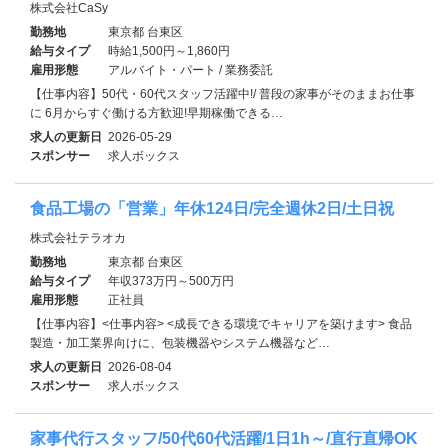
株式会社CaSy
勤務地
東京都 台東区
給与タイプ
時給1,500円～1,860円
雇用形態
アルバイト・パート / 業務委託
【仕事内容】50代・60代スタッフ活躍中!/ 普段の家事がそのままお仕事
に 6月からすぐ働ける方歓迎!早期稼働できる…
求人の更新日
2026-05-29
スポンサー
求人ボックス
食品工場の「営業」年休124日/完全週休2日/土日祝
株式会社テラオカ
勤務地
東京都 台東区
給与タイプ
年収373万円～500万円
雇用形態
正社員
【仕事内容】<仕事内容> <成長できる環境でキャリアを築けます> 食品
製造・加工業界向けに、包装機器やシステム機器など…
求人の更新日
2026-08-04
スポンサー
求人ボックス
家事代行スタッフ/50代60代活躍/1日1h～/直行直帰OK