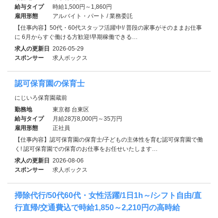
給与タイプ
時給1,500円～1,860円
雇用形態
アルバイト・パート / 業務委託
【仕事内容】50代・60代スタッフ活躍中!/ 普段の家事がそのままお仕事
に 6月からすぐ働ける方歓迎!早期稼働できる…
求人の更新日
2026-05-29
スポンサー
求人ボックス
認可保育園の保育士
にじいろ保育園蔵前
勤務地
東京都 台東区
給与タイプ
月給28万8,000円～35万円
雇用形態
正社員
【仕事内容】認可保育園の保育士/子どもの主体性を育む認可保育園で働
く! 認可保育園での保育のお仕事をお任せいたします…
求人の更新日
2026-08-06
スポンサー
求人ボックス
掃除代行/50代60代・女性活躍/1日1h～/シフト自由/直
行直帰/交通費込で時給1,850～2,210円の高時給