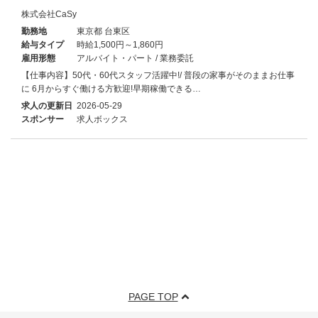
株式会社CaSy
勤務地
東京都 台東区
給与タイプ
時給1,500円～1,860円
雇用形態
アルバイト・パート / 業務委託
【仕事内容】50代・60代スタッフ活躍中!/ 普段の家事がそのままお仕事
に 6月からすぐ働ける方歓迎!早期稼働できる…
求人の更新日
2026-05-29
スポンサー
求人ボックス
PAGE TOP