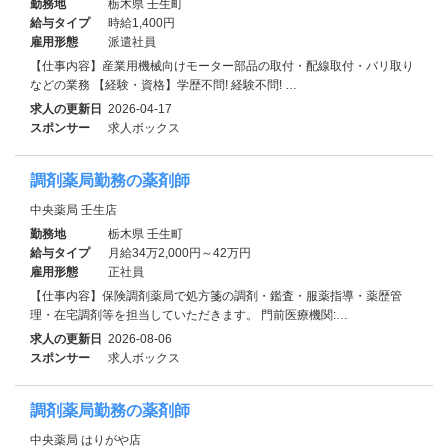
勤務地
栃木県 壬生町
給与タイプ
時給1,400円
雇用形態
派遣社員
【仕事内容】産業用機械向けモーター部品の取付・配線取付・バリ取り
などの業務 【経験・資格】学歴不問! 経験不問! …
求人の更新日
2026-04-17
スポンサー
求人ボックス
調剤薬局勤務の薬剤師
中央薬局 壬生店
勤務地
栃木県 壬生町
給与タイプ
月給34万2,000円～42万円
雇用形態
正社員
【仕事内容】保険調剤薬局で処方箋の調剤・鑑査・服薬指導・薬歴管
理・在宅調剤等を担当していただきます。 門前医療機関:…
求人の更新日
2026-08-06
スポンサー
求人ボックス
調剤薬局勤務の薬剤師
中央薬局 はりがや店