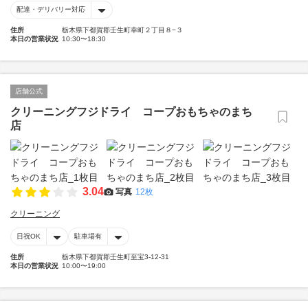
配達・デリバリー対応
住所
栃木県下都賀郡壬生町幸町２丁目８−３
本日の営業状況
10:30〜18:30
店舗公式
クリーニングフジドライ コープおもちゃのまち
店
3.04
写真
12枚
クリーニング
日祝OK
駐車場有
住所
栃木県下都賀郡壬生町至宝3-12-31
本日の営業状況
10:00〜19:00