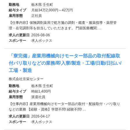
勤務地
栃木県 壬生町
給与タイプ
月給34万2,000円～42万円
雇用形態
正社員
【仕事内容】保険調剤薬局で処方箋の調剤・鑑査・服薬指導・薬歴管
理・在宅調剤等を担当していただきます。 門前医療機関:…
求人の更新日
2026-08-06
スポンサー
求人ボックス
「寮完備」産業用機械向けモーター部品の取付配線取
付バリ取りなどの業務/即入寮/製造・工場/日勤/日払い/
工場・製造
株式会社京栄センター
勤務地
栃木県 壬生町
給与タイプ
時給1,400円
雇用形態
派遣社員
【仕事内容】産業用機械向けモーター部品の取付・配線取付・バリ取り
などの業務 【経験・資格】学歴不問! 経験不問! …
求人の更新日
2026-04-17
スポンサー
求人ボックス