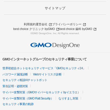
サイトマップ
利用規約
運営会社
プライバシーポリシー
best choice クリニック byGMO
best choice 歯科 byGMO
©GMO DesignOne, Inc. All Rights reserved.
GMOインターネットグループのセキュリティ事業について
世界初総合ネットセキュリティサービス「GMOセキュリティ24」
パスワード漏洩診断
Webサイトリスク診断
セキュリティ相談AIチャットボット
実在証明・盗聴対策
サイバー攻撃対策（GMOサイバーセキュリティ byイエラエ）
サイバー攻撃対策（GMO Flatt Security）
なりすまし対策
セキュリティ事業の軌跡