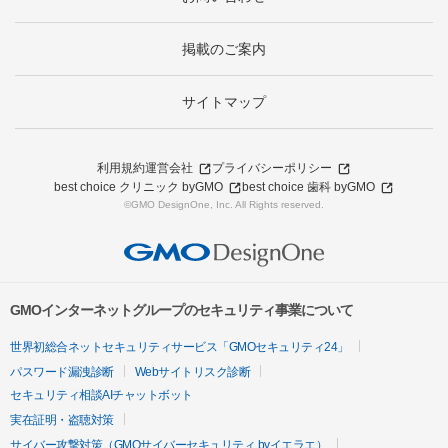
掲載のご案内
サイトマップ
利用規約
運営会社
プライバシーポリシー
best choice クリニック byGMO
best choice 歯科 byGMO
©GMO DesignOne, Inc. All Rights reserved.
GMOインターネットグループのセキュリティ事業について
世界初総合ネットセキュリティサービス「GMOセキュリティ24」
パスワード漏洩診断
Webサイトリスク診断
セキュリティ相談AIチャットボット
実在証明・盗聴対策
サイバー攻撃対策（GMOサイバーセキュリティ byイエラエ）