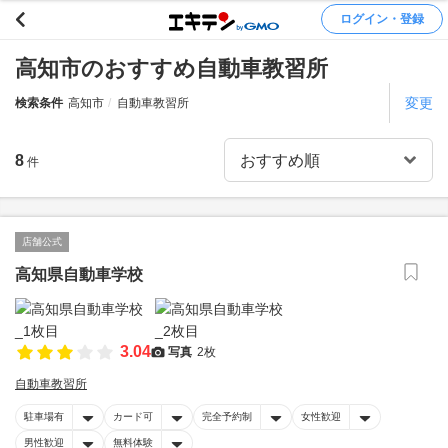
ログイン・登録
高知市のおすすめ自動車教習所
変更
検索条件
高知市
自動車教習所
8
件
店舗公式
高知県自動車学校
3.04
写真
2枚
自動車教習所
駐車場有
カード可
完全予約制
女性歓迎
男性歓迎
無料体験