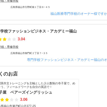
学校・専修学校
広島県福山市引野町南１丁目６−４５
福山医療専門学校のオーナー様です
門学校ファッションビジネス・アカデミー福山
3.04
学校・専修学校
広島県福山市御門町２丁目７−３５
専門学校ファッションビジネス・アカデミー福山の
くのお店
間英作文トレーニングを主軸とした少人数制の寺子屋で、め
そう、フィールドワークを自分の英語で！
子屋 ベアーズイングリッシュ
3.06
県福山市瀬戸町山北377-25