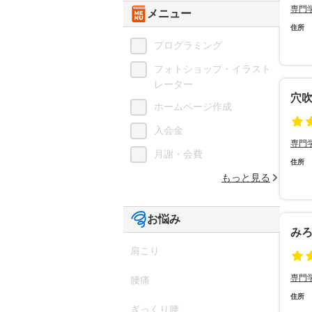
専門
メニュー
住所
プログラミング
フォトショップ・イラスト
レーター
穴
ホームページ作成
入会金
専門
月謝・会費
住所
もっと見る
お悩み
み
肩こり
専門
腰痛
住所
ぎっくり腰