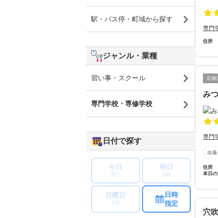
駅・バス停・町域から探す
専門
住所
ジャンル・業種
習い事・スクール
店舗
み
専門学校・専修学校
専門
日付で探す
出張
今日
明日
住所
本日の
8/7
8/8
日時
日曜日
指定
8/9
穴