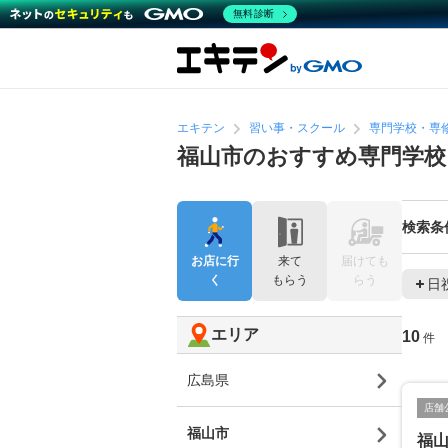
無料診断
エキテン
習い事・スクール
専門学校・専
福山市のおすすめ専門学校
検索条
お店に行
来て
届けても
く
もらう
らう
日
エリア
10
件
広島県
店舗
福山市
福