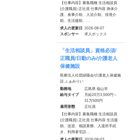
【仕事内容】募集職種 生活相談員
(介護職員) 正社員 仕事内容 身体介
護、食事介助、入浴介助、排泄介
助、生活援助、…
求人の更新日
2026-08-07
スポンサー
求人ボックス
「生活相談員」資格必須/
正職員/日勤のみ/介護老人
保健施設
医療法人社団緑陽会/介護老人保健施
設 ふぁみりい
勤務地
広島県 福山市
給与タイプ
月給20万3,500円～
31万500円
雇用形態
正社員
【仕事内容】募集職種 生活相談員
(介護職員) 正社員 仕事内容 生活援
助、送迎、相談業務、入退所手続
き、利用者宅訪…
求人の更新日
2026-08-03