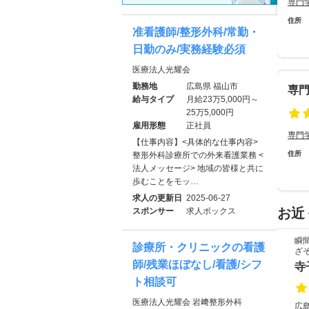
専門
住所
准看護師/整形外科/常勤・
日勤のみ/実務経験必須
医療法人光耀会
勤務地
広島県 福山市
専
給与タイプ
月給23万5,000円～
25万5,000円
雇用形態
正社員
専門
【仕事内容】<具体的な仕事内容>
住所
整形外科診療所での外来看護業務 <
法人メッセージ> 地域の皆様と共に
歩むことをモッ…
求人の更新日
2025-06-27
お近
スポンサー
求人ボックス
瞬
診療所・クリニックの看護
ざ
師/残業ほぼなし/看護/シフ
寺
ト相談可
医療法人光耀会 岩﨑整形外科
広島