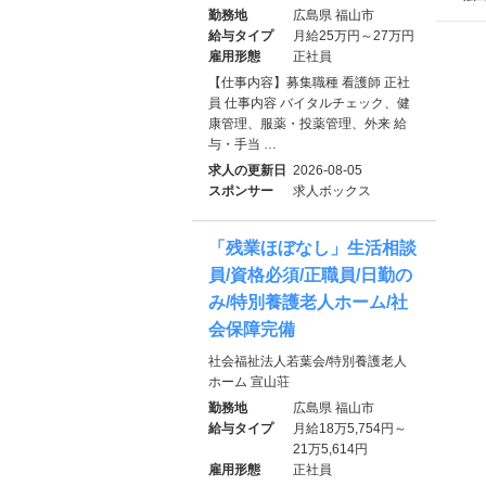
勤務地
広島県 福山市
給与タイプ
月給25万円～27万円
雇用形態
正社員
【仕事内容】募集職種 看護師 正社
員 仕事内容 バイタルチェック、健
康管理、服薬・投薬管理、外来 給
与・手当 …
求人の更新日
2026-08-05
スポンサー
求人ボックス
「残業ほぼなし」生活相談
員/資格必須/正職員/日勤の
み/特別養護老人ホーム/社
会保障完備
社会福祉法人若葉会/特別養護老人
ホーム 宣山荘
勤務地
広島県 福山市
給与タイプ
月給18万5,754円～
21万5,614円
雇用形態
正社員