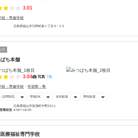
3.01
学校・専修学校
広島県福山市引野町南１丁目６−３５
公式
つばち本舗
3.04
写真
7枚
学校・専修学校
学習塾・塾
・訪問対応
早朝OK
女性歓迎
男性歓迎
広島県福山市加茂町中野222-1
営業状況
8:00〜18:00
吹医療福祉専門学校