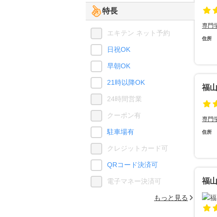
特長
専門
エキテン ネット予約
住所
日祝OK
早朝OK
21時以降OK
福山
24時間営業
クーポン有
専門
駐車場有
住所
クレジットカード可
QRコード決済可
福
電子マネー決済可
もっと見る