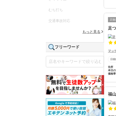
むち打ち
店舗
交通事故対応
足
もっと見る
フリーワード
マッ
日祝
住所
本日の
価格帯
福