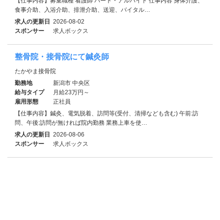
【仕事内容】募集職種 看護師 パート・アルバイト 仕事内容 身体介護、
食事介助、入浴介助、排泄介助、送迎、バイタル…
求人の更新日
2026-08-02
スポンサー
求人ボックス
整骨院・接骨院にて鍼灸師
たかやま接骨院
勤務地
新潟市 中央区
給与タイプ
月給23万円～
雇用形態
正社員
【仕事内容】鍼灸、電気脱着、訪問等(受付、清掃なども含む) 午前:訪
問、午後:訪問が無ければ院内勤務 業務上車を使…
求人の更新日
2026-08-06
スポンサー
求人ボックス