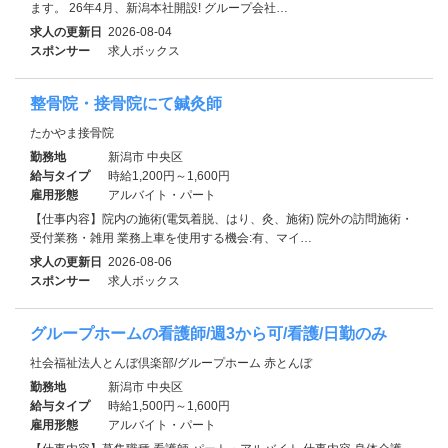
ます。 26年4月、新潟本社開設! グループ会社…
求人の更新日
2026-08-04
スポンサー
求人ボックス
整骨院・接骨院にて鍼灸師
たかやま接骨院
勤務地
新潟市 中央区
給与タイプ
時給1,200円～1,600円
雇用形態
アルバイト・パート
【仕事内容】院内の施術(電気着脱、はり、灸、施術) 院外の訪問施術・
受付業務・雑用 業務上車を使用する機会:有、マイ…
求人の更新日
2026-08-06
スポンサー
求人ボックス
グループホームの看護師/週3から可/看護/日勤のみ
社会福祉法人とんぼ倶楽部/グループホーム 赤とんぼ
勤務地
新潟市 中央区
給与タイプ
時給1,500円～1,600円
雇用形態
アルバイト・パート