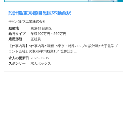
設計職/東京都/目黒区/不動前駅
平和バルブ工業株式会社
勤務地
東京都 目黒区
給与タイプ
年収400万円～560万円
雇用形態
正社員
【仕事内容】<仕事内容> 職種: <東京・特殊バルブの設計職>大手化学プ
ラント会社との取引/平均残業15h 筐体設計…
求人の更新日
2026-08-05
スポンサー
求人ボックス