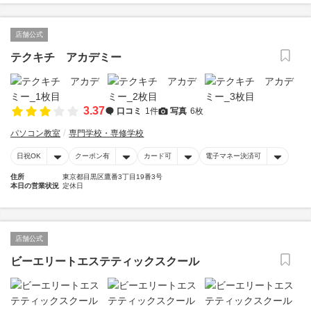
店舗公式
テクキチ アカデミー
3.37
口コミ
1件
写真
6枚
パソコン教室
専門学校・専修学校
日祝OK
クーポン有
カード可
電子マネー決済可
住所
東京都目黒区鷹番3丁目19番3号
本日の営業状況
定休日
店舗公式
ビーエリートエステティックスクール