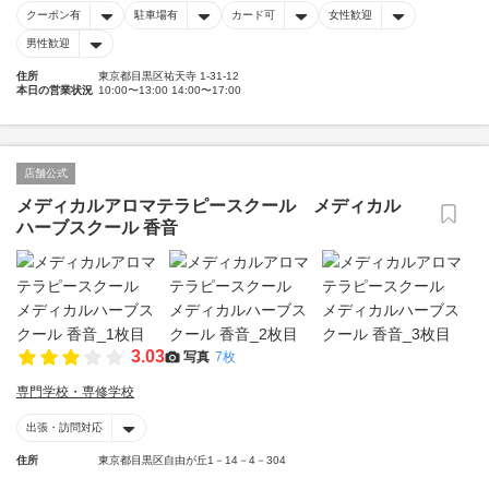
クーポン有
駐車場有
カード可
女性歓迎
男性歓迎
住所
東京都目黒区祐天寺 1-31-12
本日の営業状況
10:00〜13:00 14:00〜17:00
店舗公式
メディカルアロマテラピースクール メディカル
ハーブスクール 香音
3.03
写真
7枚
専門学校・専修学校
出張・訪問対応
住所
東京都目黒区自由が丘1－14－4－304