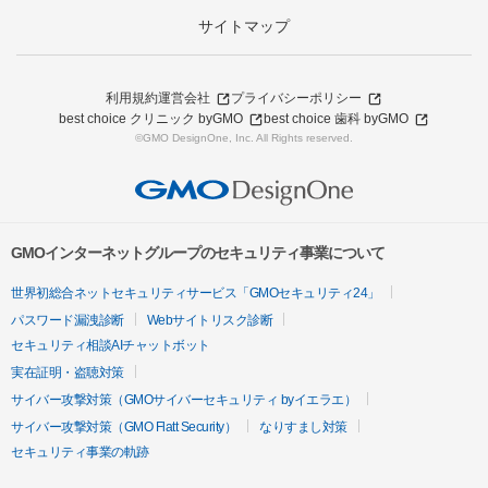
サイトマップ
利用規約
運営会社
プライバシーポリシー
best choice クリニック byGMO
best choice 歯科 byGMO
©GMO DesignOne, Inc. All Rights reserved.
GMOインターネットグループのセキュリティ事業について
世界初総合ネットセキュリティサービス「GMOセキュリティ24」
パスワード漏洩診断
Webサイトリスク診断
セキュリティ相談AIチャットボット
実在証明・盗聴対策
サイバー攻撃対策（GMOサイバーセキュリティ byイエラエ）
サイバー攻撃対策（GMO Flatt Security）
なりすまし対策
セキュリティ事業の軌跡