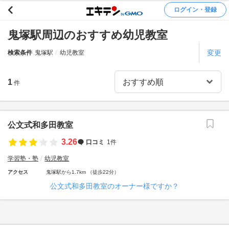
ログイン・登録
鬼塚駅周辺のおすすめ幼児教室
変更
検索条件
鬼塚駅
幼児教室
1
件
公文式和多田教室
3.26
口コミ
1件
学習塾・塾
幼児教室
アクセス
鬼塚駅から1.7km （徒歩22分）
公文式和多田教室のオーナー様ですか？