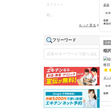
ダイエット
楽器
駐車
癒し
住所
本日の
もっと見る
フリーワード
店舗
稲沢
ダン
駐車
住所