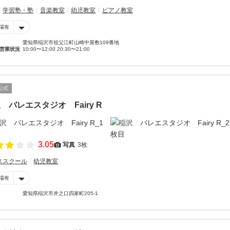
学習塾・塾
音楽教室
幼児教室
ピアノ教室
場有
愛知県稲沢市祖父江町山崎中屋敷109番地
営業状況
10:00〜12:00 20:30〜21:00
公式
 バレエスタジオ Fairy R
3.05
写真
3枚
ススクール
幼児教室
場有
愛知県稲沢市井之口四家町205-1