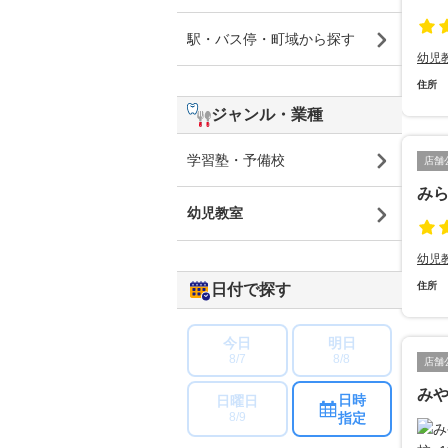
駅・バス停・町域から探す
幼児
住所
ジャンル・業種
学習塾・予備校
店舗
みら
幼児教室
幼児
住所
日付で探す
今日
明日
8/7
8/8
店舗
み
日時
日曜日
指定
8/9