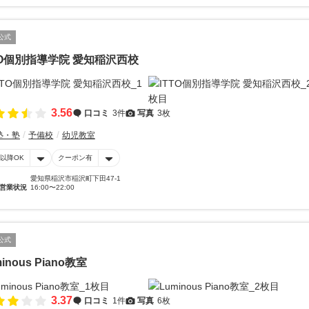
公式
TO個別指導学院 愛知稲沢西校
3.56
口コミ
3件
写真
3枚
塾・塾
予備校
幼児教室
時以降OK
クーポン有
愛知県稲沢市稲沢町下田47-1
営業状況
16:00〜22:00
公式
inous Piano教室
3.37
口コミ
1件
写真
6枚