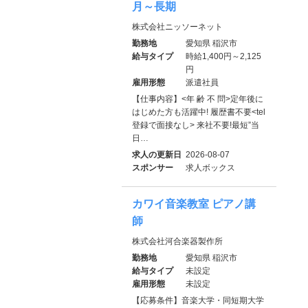
月～長期
株式会社ニッソーネット
勤務地
愛知県 稲沢市
給与タイプ
時給1,400円～2,125
円
雇用形態
派遣社員
【仕事内容】<年 齢 不 問>定年後に
はじめた方も活躍中! 履歴書不要<tel
登録で面接なし> 来社不要!最短”当
日…
求人の更新日
2026-08-07
スポンサー
求人ボックス
カワイ音楽教室 ピアノ講
師
株式会社河合楽器製作所
勤務地
愛知県 稲沢市
給与タイプ
未設定
雇用形態
未設定
【応募条件】音楽大学・同短期大学