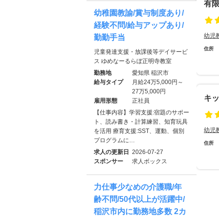
有
幼稚園教諭/賞与制度あり/
経験不問/給与アップあり/
幼児
勤勤手当
住所
児童発達支援・放課後等デイサービ
ス ゆめなーるらぼ正明寺教室
勤務地
愛知県 稲沢市
給与タイプ
月給24万5,000円～
27万5,000円
キ
雇用形態
正社員
【仕事内容】学習支援:宿題のサポー
ト、読み書き・計算練習、知育玩具
幼児
を活用 療育支援:SST、運動、個別
プログラムに…
住所
求人の更新日
2026-07-27
スポンサー
求人ボックス
力仕事少なめの介護職/年
齢不問/50代以上が活躍中/
稲沢市内に勤務地多数 2カ