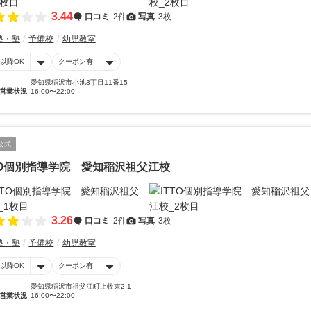
3.44
口コミ
2件
写真
3枚
塾・塾
予備校
幼児教室
時以降OK
クーポン有
愛知県稲沢市小池3丁目11番15
営業状況
16:00〜22:00
公式
TO個別指導学院 愛知稲沢祖父江校
3.26
口コミ
2件
写真
3枚
塾・塾
予備校
幼児教室
時以降OK
クーポン有
愛知県稲沢市祖父江町上牧東2-1
営業状況
16:00〜22:00