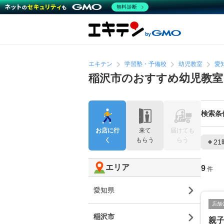
無料診断
エキテン
学習塾・予備校
幼児教室
愛
稲沢市のおすすめ幼児教室
検索条
お店に行
来て
届けても
く
もらう
らう
2
エリア
9
件
愛知県
店舗
稲沢市
親子