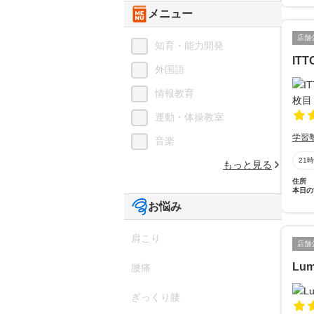
メニュー
店舗
知育・能力開発
IT
外国語
情報教育
運動・体操教室
学習
音楽
21
もっと見る
住所
本日の
お悩み
肩こり
店舗
Lum
腰痛
ぎっくり腰