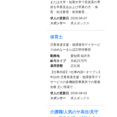
または大学・短期大学で音楽系の専
攻を卒業見込および卒業の方 ・保
育・幼児教育・初等教育…
求人の更新日
2026-08-07
スポンサー
求人ボックス
保育士
児童発達支援・放課後等デイサービ
スゆめなーるらぼ正明寺教室
勤務地
愛知県 稲沢市
給与タイプ
月給22万円
雇用形態
正社員
【仕事内容】<仕事内容> オープン3
年以内 児童発達支援・放課後等デイ
サービスの多機能型事業所での業務
全般 主に現場で…
求人の更新日
2026-08-02
スポンサー
求人ボックス
介護職/人気のサ高住/見守