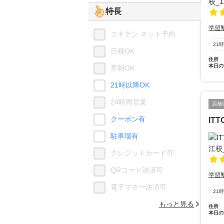
特長
学習
エキテン ネット予約
21
日祝OK
住所
本日の
早朝OK
21時以降OK
24時間営業
店舗
クーポン有
IT
駐車場有
クレジットカード可
QRコード決済可
学習
電子マネー決済可
21
もっと見る
住所
本日の