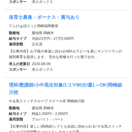
スポンサー
求人ボックス
保育士募集・ボーナス・賞与あり
てらぴぁぽけっと岡崎福岡教室
勤務地
愛知県 岡崎市
給与タイプ
月給23万円～27万5,000円
雇用形態
正社員
【仕事内容】お子様の発達に合わせABAセラピーを基にマンツーマンの
個別療育を提供します。 充分な研修を行った後でお仕…
求人の更新日
2026-08-06
スポンサー
求人ボックス
理科/塾講師/小中高生対象/1コマ90分/週1～OK/岡崎細
川校
やる気スイッチグループ スクールIE 岡崎細川校
勤務地
愛知県 岡崎市
給与タイプ
時給1,300円～2,000円
雇用形態
アルバイト・パート
【仕事内容】楽しい!高時給!シフトも自由に決められる! やる気スイッチ
グループで学習塾のパートをしませんか? 理…