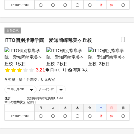
16:00~22:00
休
休
店舗公式
ITTO個別指導学院 愛知岡崎竜美ヶ丘校
3.21
口コミ
1件
写真
3枚
学習塾・塾
予備校
幼児教室
21時以降OK
クーポン有
住所
愛知県岡崎市竜美旭町1-26
本日の営業状況
定休日
月
火
水
木
金
土
日
祝
16:00~22:00
休
休