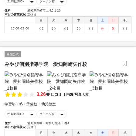
21時以降OK
クーポン有
住所
愛知県岡崎市上地6-1-20
本日の営業状況
定休日
月
火
水
木
金
土
日
祝
16:00~22:00
休
休
店舗公式
みやび個別指導学院 愛知岡崎矢作校
3.26
口コミ
1件
写真
6枚
学習塾・塾
予備校
幼児教室
21時以降OK
クーポン有
住所
愛知県岡崎市昭和町北浦50番4
本日の営業状況
定休日
月
火
水
木
金
土
日
祝