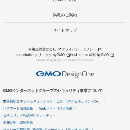
掲載のご案内
サイトマップ
利用規約
運営会社
プライバシーポリシー
best choice クリニック byGMO
best choice 歯科 byGMO
©GMO DesignOne, Inc. All Rights reserved.
GMOインターネットグループのセキュリティ事業について
世界初総合ネットセキュリティサービス「GMOセキュリティ24」
パスワード漏洩診断
Webサイトリスク診断
セキュリティ相談AIチャットボット
実在証明・盗聴対策
サイバー攻撃対策（GMOサイバーセキュリティ byイエラエ）