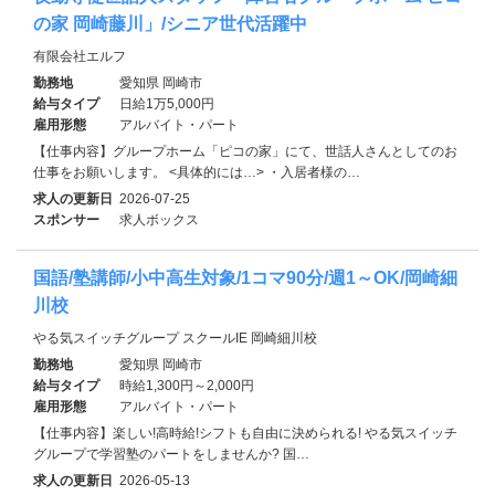
の家 岡崎藤川」/シニア世代活躍中
有限会社エルフ
勤務地
愛知県 岡崎市
給与タイプ
日給1万5,000円
雇用形態
アルバイト・パート
【仕事内容】グループホーム「ピコの家」にて、世話人さんとしてのお
仕事をお願いします。 <具体的には…> ・入居者様の…
求人の更新日
2026-07-25
スポンサー
求人ボックス
国語/塾講師/小中高生対象/1コマ90分/週1～OK/岡崎細
川校
やる気スイッチグループ スクールIE 岡崎細川校
勤務地
愛知県 岡崎市
給与タイプ
時給1,300円～2,000円
雇用形態
アルバイト・パート
【仕事内容】楽しい!高時給!シフトも自由に決められる! やる気スイッチ
グループで学習塾のパートをしませんか? 国…
求人の更新日
2026-05-13