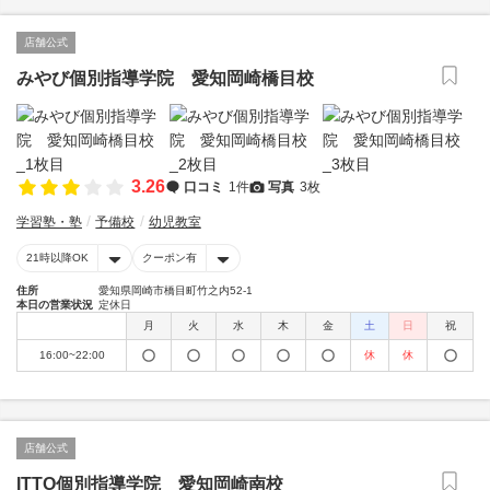
店舗公式
みやび個別指導学院 愛知岡崎橋目校
3.26
口コミ
1件
写真
3枚
学習塾・塾
予備校
幼児教室
21時以降OK
クーポン有
住所
愛知県岡崎市橋目町竹之内52-1
本日の営業状況
定休日
月
火
水
木
金
土
日
祝
16:00~22:00
休
休
店舗公式
ITTO個別指導学院 愛知岡崎南校