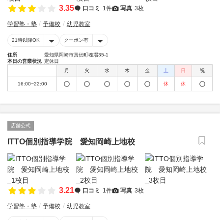
3.35
口コミ
1件
写真
3枚
学習塾・塾
予備校
幼児教室
21時以降OK
クーポン有
住所
愛知県岡崎市真伝町魂場35-1
本日の営業状況
定休日
月
火
水
木
金
土
日
祝
16:00~22:00
休
休
店舗公式
ITTO個別指導学院 愛知岡崎上地校
3.21
口コミ
1件
写真
3枚
学習塾・塾
予備校
幼児教室