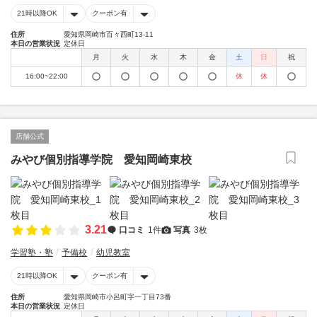
21時以降OK
クーポン有
住所
愛知県岡崎市百々西町13-11
本日の営業状況
定休日
月
火
水
木
金
土
日
祝
16:00~22:00
休
休
店舗公式
みやび個別指導学院 愛知岡崎東校
3.21
口コミ
1件
写真
3枚
学習塾・塾
予備校
幼児教室
21時以降OK
クーポン有
住所
愛知県岡崎市小呂町字一丁目73番
本日の営業状況
定休日