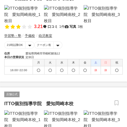
3.21
口コミ
1件
写真
3枚
学習塾・塾
予備校
幼児教室
21時以降OK
クーポン有
住所
愛知県岡崎市羽根町鰻池12
本日の営業状況
定休日
月
火
水
木
金
土
日
祝
16:00~22:00
休
休
店舗公式
ITTO個別指導学院 愛知岡崎本校