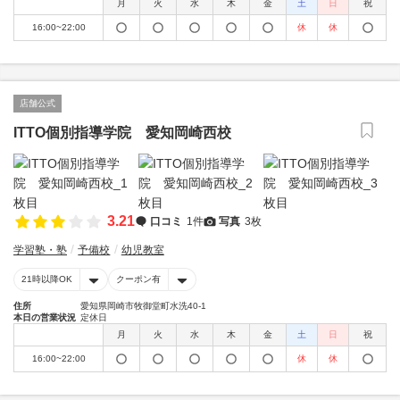
月
火
水
木
金
土
日
祝
16:00~22:00
休
休
店舗公式
ITTO個別指導学院 愛知岡崎西校
3.21
口コミ
1件
写真
3枚
学習塾・塾
予備校
幼児教室
21時以降OK
クーポン有
住所
愛知県岡崎市牧御堂町水洗40-1
本日の営業状況
定休日
月
火
水
木
金
土
日
祝
16:00~22:00
休
休