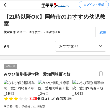
ログイン・登録
【21時以降OK】岡崎市のおすすめ幼児教
室
変更
検索条件
岡崎市
幼児教室
21時以降OK
9
件
店舗公式
みやび個別指導学院 愛知岡崎百々校
3.26
口コミ
1件
写真
3枚
学習塾・塾
予備校
幼児教室