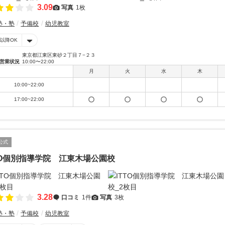
3.09
写真
1枚
塾・塾
予備校
幼児教室
時以降OK
東京都江東区東砂２丁目７−２３
営業状況
10:00〜22:00
月
火
水
木
10:00~22:00
17:00~22:00
公式
TO個別指導学院 江東木場公園校
3.28
口コミ
1件
写真
3枚
塾・塾
予備校
幼児教室