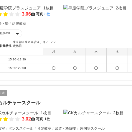
3.06
写真
8枚
塾・塾
幼児教室
時以降OK
東京都江東区南砂４丁目７−２２
営業状況
定休日
月
火
水
木
15:30~19:30
15:30~22:00
公式
カルチャースクール
3.02
写真
1枚
教室
ダンススクール
音楽教室
武道・格闘技
外国語スクール