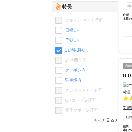
特長
日祝
住所
本日の
エキテン ネット予約
日祝OK
早朝OK
21時以降OK
24時間営業
店舗
クーポン有
IT
駐車場有
クレジットカード可
QRコード決済可
学習
電子マネー決済可
21
もっと見る
住所
本日の