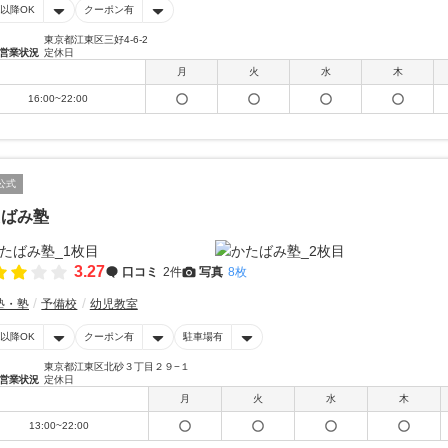
時以降OK
クーポン有
東京都江東区三好4-6-2
営業状況
定休日
月
火
水
木
16:00~22:00
公式
たばみ塾
3.27
口コミ
2件
写真
8枚
塾・塾
予備校
幼児教室
時以降OK
クーポン有
駐車場有
東京都江東区北砂３丁目２９−１
営業状況
定休日
月
火
水
木
13:00~22:00