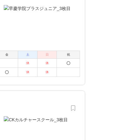
金
土
日
祝
休
休
休
休