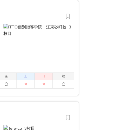
金
土
日
祝
休
休