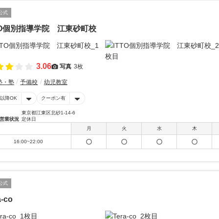
公式
TO個別指導学院 江東砂町校
3.06
写真
3枚
塾・塾
予備校
幼児教室
時以降OK
クーポン有
東京都江東区北砂1-14-6
営業状況
定休日
月
火
水
木
16:00~22:00
公式
a-co