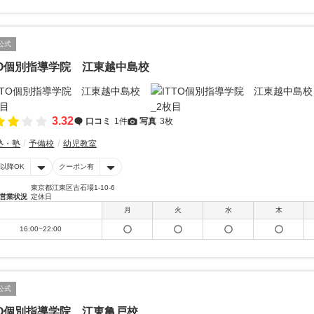
公式
TO個別指導学院 江東越中島校
3.32
口コミ
1件
写真
3枚
塾・塾
予備校
幼児教室
時以降OK
クーポン有
東京都江東区古石場1-10-6
営業状況
定休日
月
火
水
木
16:00~22:00
公式
TO個別指導学院 江東亀戸校