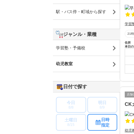
駅・バス停・町域から探す
学習
ジャンル・業種
21
住所
本日の
学習塾・予備校
幼児教室
日付で探す
店舗
今日
明日
CK
8/8
8/9
日時
土曜日
指定
8/15
幼児