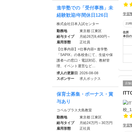
進学塾での「受付事務」未
学習
経験歓迎/年間休日126日
株式会社日本入試センター
21
勤務地
東京都 江東区
住所
給与タイプ
月給26万8,400円～
本日の
雇用形態
正社員
【仕事内容】<仕事内容> 進学塾
「SAPIX」の各校舎にて、生徒や保
護者への窓口・電話対応、教材管
理、イベント運営など…
求人の更新日
2026-08-08
スポンサー
求人ボックス
店舗
IT
保育士募集・ボーナス・賞
与あり
コペルプラス大島教室
勤務地
東京都 江東区
給与タイプ
月給24万円～30万円
学習
雇用形態
正社員