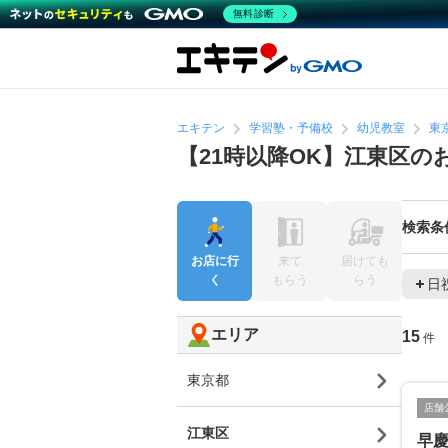
無料診断
エキテン
学習塾・予備校
幼児教室
東
【21時以降OK】江東区の
検索条
お店に行
来て
届けても
く
もらう
らう
日
エリア
15
件
東京都
店舗
江東区
早