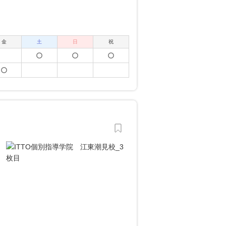
金
土
日
祝