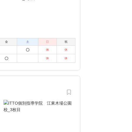
金
土
日
祝
休
休
休
休