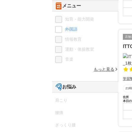
メニュー
知育・能力開発
外国語
店舗
情報教育
IT
運動・体操教室
音楽
もっと見る
学習
お悩み
21
住所
肩こり
本日の
腰痛
ぎっくり腰