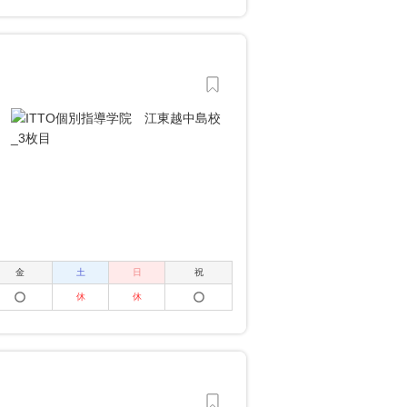
金
土
日
祝
休
休