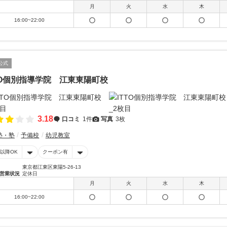
月
火
水
木
16:00~22:00
公式
TO個別指導学院 江東東陽町校
3.18
口コミ
1件
写真
3枚
塾・塾
予備校
幼児教室
時以降OK
クーポン有
東京都江東区東陽5-26-13
営業状況
定休日
月
火
水
木
16:00~22:00