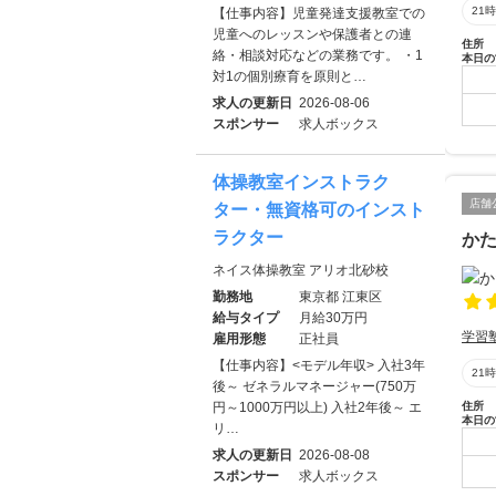
21
【仕事内容】児童発達支援教室での
児童へのレッスンや保護者との連
住所
絡・相談対応などの業務です。 ・1
本日の
対1の個別療育を原則と…
求人の更新日
2026-08-06
スポンサー
求人ボックス
体操教室インストラク
店舗
ター・無資格可のインスト
ラクター
か
ネイス体操教室 アリオ北砂校
勤務地
東京都 江東区
給与タイプ
月給30万円
学習
雇用形態
正社員
【仕事内容】<モデル年収> 入社3年
21
後～ ゼネラルマネージャー(750万
円～1000万円以上) 入社2年後～ エ
住所
本日の
リ…
求人の更新日
2026-08-08
スポンサー
求人ボックス