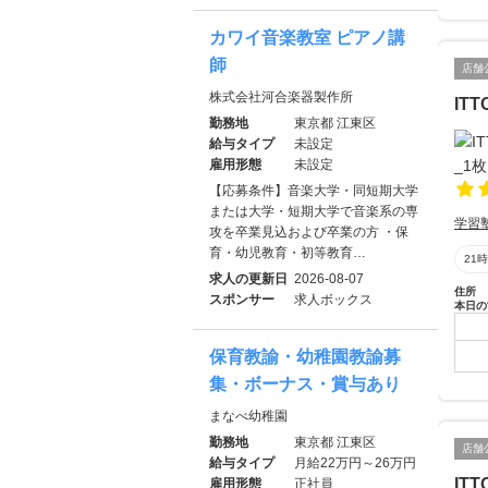
カワイ音楽教室 ピアノ講
師
店舗
株式会社河合楽器製作所
IT
勤務地
東京都 江東区
給与タイプ
未設定
雇用形態
未設定
【応募条件】音楽大学・同短期大学
または大学・短期大学で音楽系の専
学習
攻を卒業見込および卒業の方 ・保
育・幼児教育・初等教育…
21
求人の更新日
2026-08-07
住所
スポンサー
求人ボックス
本日の
保育教諭・幼稚園教諭募
集・ボーナス・賞与あり
まなべ幼稚園
勤務地
東京都 江東区
店舗
給与タイプ
月給22万円～26万円
IT
雇用形態
正社員