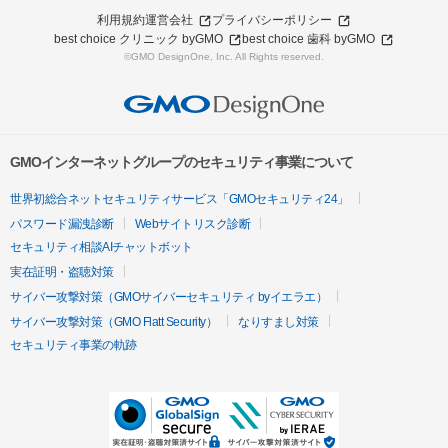
利用規約
運営会社
プライバシーポリシー
best choice クリニック byGMO
best choice 歯科 byGMO
©GMO DesignOne, Inc. All Rights reserved.
GMOインターネットグループのセキュリティ事業について
世界初総合ネットセキュリティサービス「GMOセキュリティ24」
パスワード漏洩診断
Webサイトリスク診断
セキュリティ相談AIチャットボット
実在証明・盗聴対策
サイバー攻撃対策（GMOサイバーセキュリティ byイエラエ）
サイバー攻撃対策（GMO Flatt Security）
なりすまし対策
セキュリティ事業の軌跡