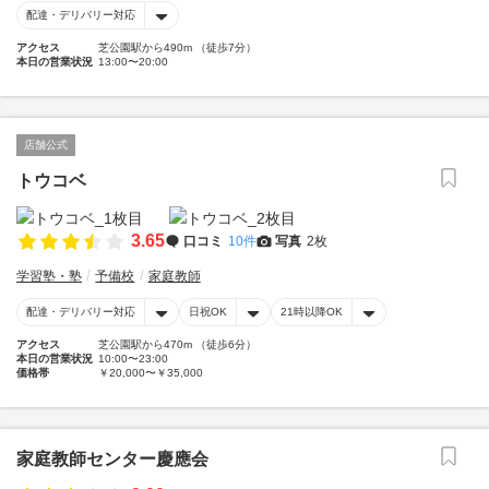
配達・デリバリー対応
アクセス
芝公園駅から490m （徒歩7分）
本日の営業状況
13:00〜20:00
店舗公式
トウコベ
3.65
口コミ
10件
写真
2枚
学習塾・塾
予備校
家庭教師
配達・デリバリー対応
日祝OK
21時以降OK
アクセス
芝公園駅から470m （徒歩6分）
本日の営業状況
10:00〜23:00
価格帯
￥20,000〜￥35,000
家庭教師センター慶應会