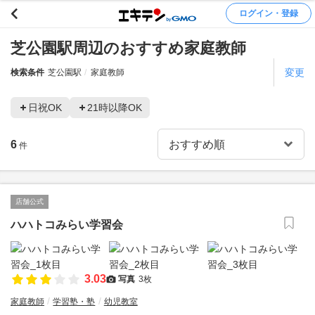
ログイン・登録
芝公園駅周辺のおすすめ家庭教師
変更
検索条件
芝公園駅
家庭教師
日祝OK
21時以降OK
6
件
店舗公式
ハハトコみらい学習会
3.03
写真
3枚
家庭教師
学習塾・塾
幼児教室