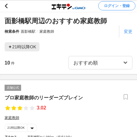
ログイン・登録
面影橋駅周辺のおすすめ家庭教師
変更
検索条件
面影橋駅
家庭教師
21時以降OK
10
件
店舗公式
プロ家庭教師のリーダーズブレイン
3.02
家庭教師
21時以降OK
アクセス
面影橋駅から980m （徒歩13分）