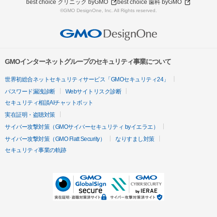
best choice クリニック byGMO
best choice 歯科 byGMO
©GMO DesignOne, Inc. All Rights reserved.
GMOインターネットグループのセキュリティ事業について
世界初総合ネットセキュリティサービス「GMOセキュリティ24」
パスワード漏洩診断
Webサイトリスク診断
セキュリティ相談AIチャットボット
実在証明・盗聴対策
サイバー攻撃対策（GMOサイバーセキュリティ byイエラエ）
サイバー攻撃対策（GMO Flatt Security）
なりすまし対策
セキュリティ事業の軌跡