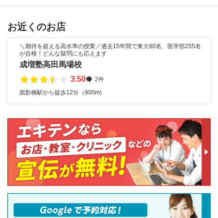
お近くのお店
＼期待を超える高水準の授業／過去15年間で東大80名、医学部255名
が合格！どんな疑問にも応えます
成増塾高田馬場校
3.50
2件
面影橋駅から徒歩12分（900m)