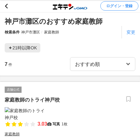
ログイン・登録
神戸市灘区のおすすめ家庭教師
変更
検索条件
神戸市灘区
家庭教師
21時以降OK
7
件
店舗公式
家庭教師のトライ神戸校
3.03
写真
1枚
家庭教師