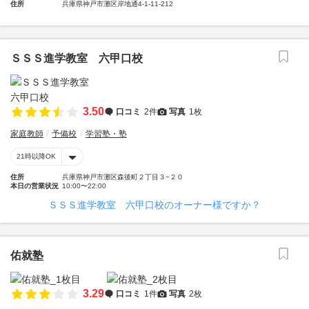
住所
兵庫県神戸市灘区岸地通4-1-11-212
ＳＳＳ進学教室 六甲口校
3.50
口コミ
2件
写真
1枚
家庭教師
予備校
学習塾・塾
21時以降OK
住所
兵庫県神戸市灘区森後町２丁目３−２０
本日の営業状況
10:00〜22:00
ＳＳＳ進学教室 六甲口校のオーナー様ですか？
佑就塾
3.29
口コミ
1件
写真
2枚