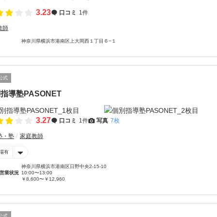
3.23
口コミ
1件
教師
神奈川県横浜市港南区上大岡西１丁目６−１
公式
指導塾PASONET
3.27
口コミ
1件
写真
7枚
塾・塾
家庭教師
場有
神奈川県横浜市港南区日野中央2-15-10
営業状況
10:00〜13:00
￥8,600〜￥12,960
公式