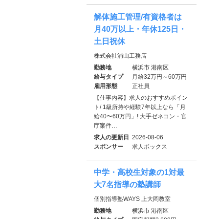
解体施工管理/有資格者は
月40万以上・年休125日・
土日祝休
株式会社浦山工務店
勤務地
横浜市 港南区
給与タイプ
月給32万円～60万円
雇用形態
正社員
【仕事内容】求人のおすすめポイン
ト/ 1級所持や経験7年以上なら「月
給40〜60万円」! 大手ゼネコン・官
庁案件…
求人の更新日
2026-08-06
スポンサー
求人ボックス
中学・高校生対象の1対最
大7名指導の塾講師
個別指導塾WAYS 上大岡教室
勤務地
横浜市 港南区