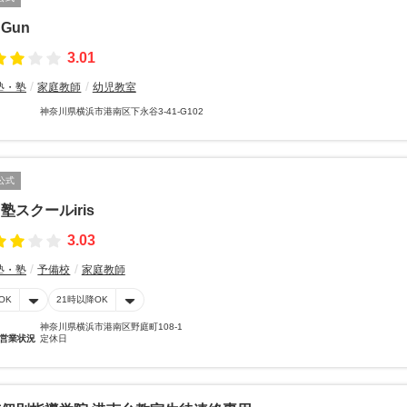
nGun
3.01
塾・塾
家庭教師
幼児教室
神奈川県横浜市港南区下永谷3-41-G102
公式
塾スクールiris
3.03
塾・塾
予備校
家庭教師
OK
21時以降OK
神奈川県横浜市港南区野庭町108-1
営業状況
定休日