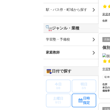
駅・バス停・町域から探す
家庭
住所
ジャンル・業種
学習塾・予備校
店舗
個別
家庭教師
学習
日付で探す
駐車
今日
明日
住所
本日の
8/8
8/9
価格帯
日時
土曜日
指定
8/15
店舗