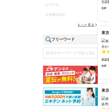
学習
むち打ち
住所
交通事故対応
もっと見る
東
フリーワード
家庭
住所
東