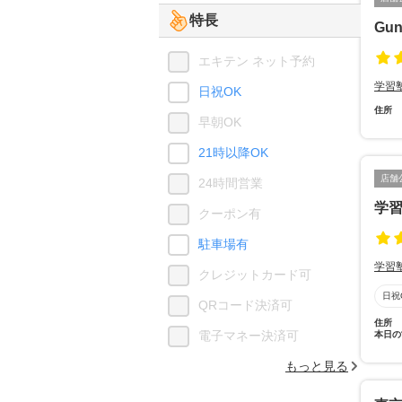
特長
Gu
エキテン ネット予約
学習
日祝OK
住所
早朝OK
21時以降OK
店舗
24時間営業
学習
クーポン有
駐車場有
学習
クレジットカード可
日祝
QRコード決済可
住所
電子マネー決済可
本日の
もっと見る