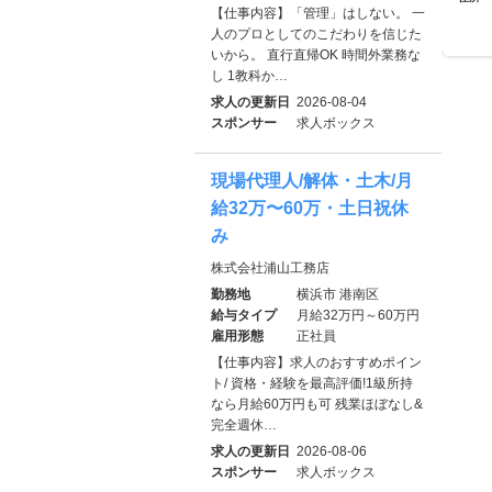
【仕事内容】「管理」はしない。 一
人のプロとしてのこだわりを信じた
いから。 直行直帰OK 時間外業務な
し 1教科か…
求人の更新日
2026-08-04
スポンサー
求人ボックス
現場代理人/解体・土木/月
給32万〜60万・土日祝休
み
株式会社浦山工務店
勤務地
横浜市 港南区
給与タイプ
月給32万円～60万円
雇用形態
正社員
【仕事内容】求人のおすすめポイン
ト/ 資格・経験を最高評価!1級所持
なら月給60万円も可 残業ほぼなし&
完全週休…
求人の更新日
2026-08-06
スポンサー
求人ボックス