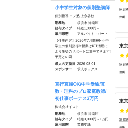
小中学生対象の個別塾講師
家庭
個別指導 コノ塾 上永谷校
住所
勤務地
横浜市 港南区
給与タイプ
時給1,300円～
雇用形態
アルバイト・パート
【仕事内容】2026年7月開校!<小中
東
学生の個別指導!>授業はICT活用に
より生徒のサポートに集中できます!
予定との両…
求人の更新日
2026-08-01
家庭
スポンサー
求人ボックス
住所
直行直帰OK/中学受験/算
数・理科のプロ家庭教師/
初仕事ボーナス3万円
東
株式会社イスト
勤務地
横浜市 港南区
給与タイプ
時給3,000円～1万円
家庭
雇用形態
業務委託
住所