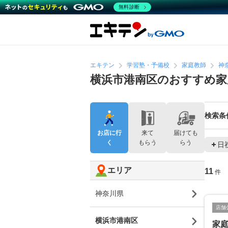
無料診断
エキテン
学習塾・予備校
家庭教師
神
横浜市港南区のおすすめ家
検索条
お店に行
来て
届けても
く
もらう
らう
日
エリア
11
件
神奈川県
店舗
横浜市港南区
家