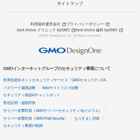
サイトマップ
利用規約
運営会社
プライバシーポリシー
best choice クリニック byGMO
best choice 歯科 byGMO
©GMO DesignOne, Inc. All Rights reserved.
GMOインターネットグループのセキュリティ事業について
世界初総合ネットセキュリティサービス「GMOセキュリティ24」
パスワード漏洩診断
Webサイトリスク診断
セキュリティ相談AIチャットボット
実在証明・盗聴対策
サイバー攻撃対策（GMOサイバーセキュリティ byイエラエ）
サイバー攻撃対策（GMO Flatt Security）
なりすまし対策
セキュリティ事業の軌跡