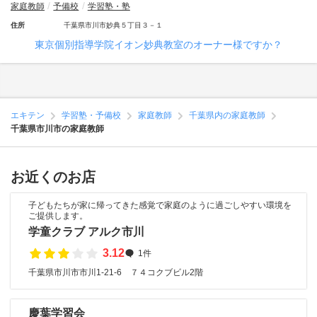
家庭教師
予備校
学習塾・塾
住所
千葉県市川市妙典５丁目３－１
東京個別指導学院イオン妙典教室のオーナー様ですか？
エキテン
学習塾・予備校
家庭教師
千葉県内の家庭教師
千葉県市川市の家庭教師
お近くのお店
子どもたちが家に帰ってきた感覚で家庭のように過ごしやすい環境を
ご提供します。
学童クラブ アルク市川
3.12
1件
千葉県市川市市川1-21-6 ７４コクブビル2階
慶葉学習会