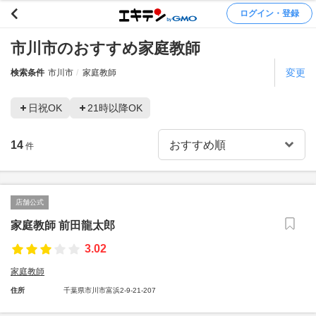
ログイン・登録
市川市のおすすめ家庭教師
変更
検索条件
市川市
家庭教師
日祝OK
21時以降OK
14
件
店舗公式
家庭教師 前田龍太郎
3.02
家庭教師
住所
千葉県市川市富浜2-9-21-207