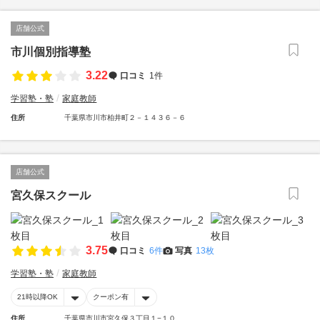
店舗公式
市川個別指導塾
3.22
口コミ
1件
学習塾・塾
家庭教師
住所
千葉県市川市柏井町２－１４３６－６
店舗公式
宮久保スクール
3.75
口コミ
6件
写真
13枚
学習塾・塾
家庭教師
21時以降OK
クーポン有
住所
千葉県市川市宮久保３丁目１−１０