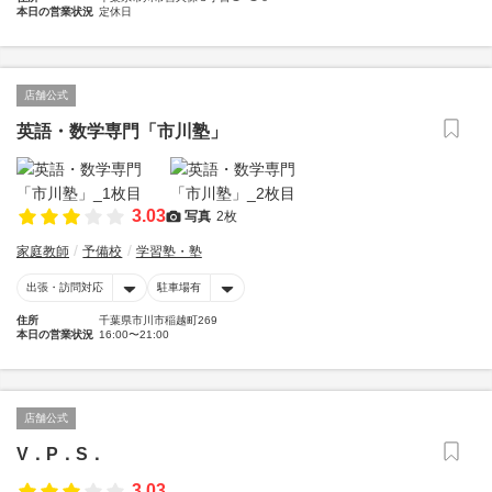
本日の営業状況
定休日
店舗公式
英語・数学専門「市川塾」
3.03
写真
2枚
家庭教師
予備校
学習塾・塾
出張・訪問対応
駐車場有
住所
千葉県市川市稲越町269
本日の営業状況
16:00〜21:00
店舗公式
V．P．S．
3.03