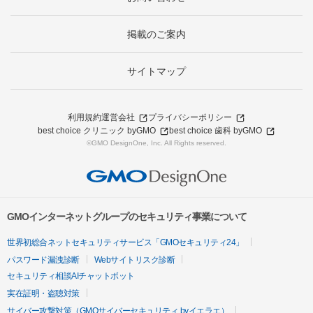
掲載のご案内
サイトマップ
利用規約
運営会社
プライバシーポリシー
best choice クリニック byGMO
best choice 歯科 byGMO
©GMO DesignOne, Inc. All Rights reserved.
GMOインターネットグループのセキュリティ事業について
世界初総合ネットセキュリティサービス「GMOセキュリティ24」
パスワード漏洩診断
Webサイトリスク診断
セキュリティ相談AIチャットボット
実在証明・盗聴対策
サイバー攻撃対策（GMOサイバーセキュリティ byイエラエ）