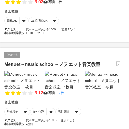
3.02
写真
3枚
音楽教室
日祝OK
21時以降OK
アクセス
代々木上原駅から1000m （徒歩13分）
本日の営業状況
10:00〜22:00
店舗公式
Menuet～music school～メヌエット音楽教室
3.12
写真
17枚
音楽教室
駐車場有
女性歓迎
男性限定
アクセス
代々木上原駅から1.7km （徒歩21分）
本日の営業状況
定休日