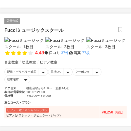
店舗公式
Fucciミュージックスクール
4.49
口コミ
37件
写真
77枚
音楽教室
幼児教室
ピアノ教室
配達・デリバリー対応
日祝OK
クーポン有
駐車場有
アクセス
桃山台駅から1.1km （徒歩14分）
本日の営業状況
10:00〜21:00
価格帯
￥6,000〜￥9,900
主なコース・プラン
ピアノ・電子オルガンレッスン
8,250
￥
（税込）
ピアノ(クラシック・ポピュラー・ジャズ)