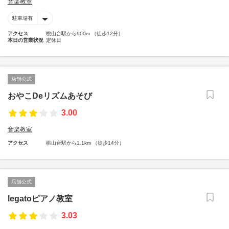
音楽教室
駐車場有
アクセス
桃山台駅から900m （徒歩12分）
本日の営業状況
定休日
店舗公式
おやこDeリズムあそび
3.00
音楽教室
アクセス
桃山台駅から1.1km （徒歩14分）
店舗公式
legatoピアノ教室
3.03