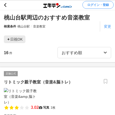
ログイン・登録
桃山台駅周辺のおすすめ音楽教室
変更
検索条件
桃山台駅
音楽教室
日祝OK
16
件
店舗公式
リトミック親子教室（音楽&脳トレ）
3.02
写真
1枚