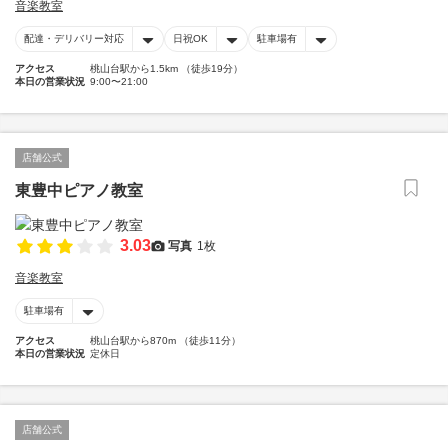
音楽教室
配達・デリバリー対応
日祝OK
駐車場有
アクセス
桃山台駅から1.5km （徒歩19分）
本日の営業状況
9:00〜21:00
店舗公式
東豊中ピアノ教室
3.03
写真
1枚
音楽教室
駐車場有
アクセス
桃山台駅から870m （徒歩11分）
本日の営業状況
定休日
店舗公式