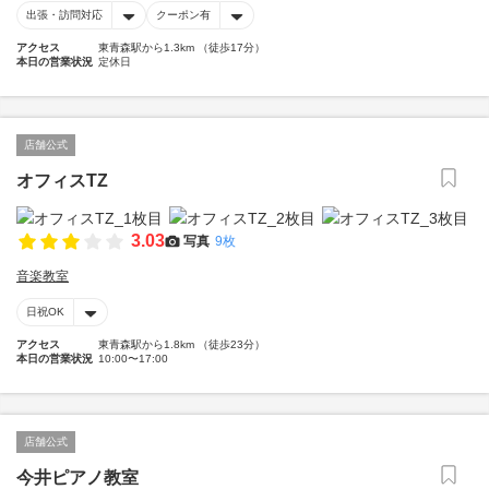
出張・訪問対応
クーポン有
アクセス
東青森駅から1.3km （徒歩17分）
本日の営業状況
定休日
店舗公式
オフィスTZ
3.03
写真
9枚
音楽教室
日祝OK
アクセス
東青森駅から1.8km （徒歩23分）
本日の営業状況
10:00〜17:00
店舗公式
今井ピアノ教室