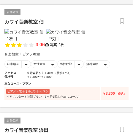
店舗公式
カワイ音楽教室 佃
3.06
写真
2枚
音楽教室
ピアノ教室
駐車場有
女性歓迎
男性歓迎
無料体験
アクセス
東青森駅から1.3km （徒歩17分）
価格帯
￥3,300〜￥8,800
主なコース・プラン
ピアノ・電子オルガンレッスン
3,300
￥
（税込）
ピアノスタート特別プラン（3ヶ月6回おためしコース）
店舗公式
カワイ音楽教室 浜田