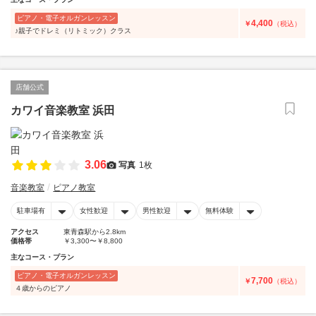
ピアノ・電子オルガンレッスン
4,400
￥
（税込）
♪親子でドレミ（リトミック）クラス
店舗公式
カワイ音楽教室 浜田
3.06
写真
1枚
音楽教室
ピアノ教室
駐車場有
女性歓迎
男性歓迎
無料体験
アクセス
東青森駅から2.8km
価格帯
￥3,300〜￥8,800
主なコース・プラン
ピアノ・電子オルガンレッスン
7,700
￥
（税込）
４歳からのピアノ