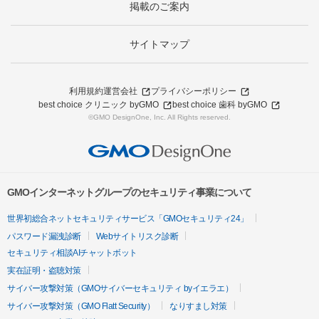
掲載のご案内
サイトマップ
利用規約
運営会社
プライバシーポリシー
best choice クリニック byGMO
best choice 歯科 byGMO
©GMO DesignOne, Inc. All Rights reserved.
GMOインターネットグループのセキュリティ事業について
世界初総合ネットセキュリティサービス「GMOセキュリティ24」
パスワード漏洩診断
Webサイトリスク診断
セキュリティ相談AIチャットボット
実在証明・盗聴対策
サイバー攻撃対策（GMOサイバーセキュリティ byイエラエ）
サイバー攻撃対策（GMO Flatt Security）
なりすまし対策