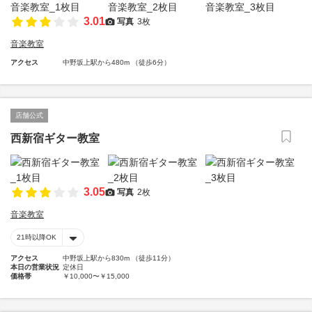
3.01
写真
3枚
音楽教室
アクセス
中野坂上駅から480m （徒歩6分）
店舗公式
西新宿ギター教室
3.05
写真
2枚
音楽教室
21時以降OK
アクセス
中野坂上駅から830m （徒歩11分）
本日の営業状況
定休日
価格帯
￥10,000〜￥15,000