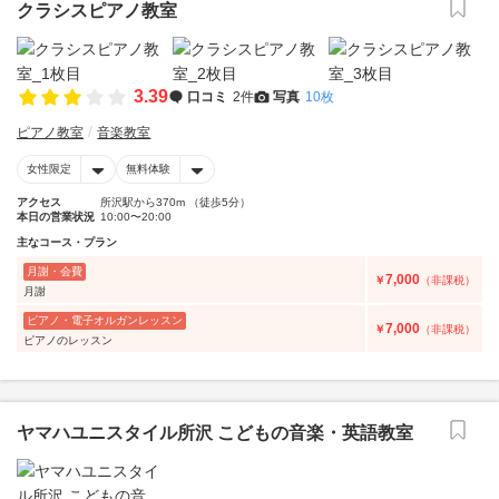
クラシスピアノ教室
3.39
口コミ
2件
写真
10枚
ピアノ教室
音楽教室
女性限定
無料体験
アクセス
所沢駅から370m （徒歩5分）
本日の営業状況
10:00〜20:00
主なコース・プラン
月謝・会費
7,000
￥
（非課税）
月謝
ピアノ・電子オルガンレッスン
7,000
￥
（非課税）
ピアノのレッスン
ヤマハユニスタイル所沢 こどもの音楽・英語教室