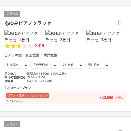
店舗公式
あゆみピアノクラッセ
3.06
ピアノ教室
音楽教室
幼児教室
駐車場有
完全予約制
女性歓迎
男性限定
アクセス
所沢駅から870m （徒歩11分）
本日の営業状況
15:00〜17:00
価格帯
￥4,000〜￥12,000
主なコース・プラン
ピアノ・電子オルガンレッスン
12,000
￥
（税込）
ペアレッスン
店舗公式