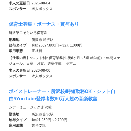
求人の更新日
2026-08-04
スポンサー
求人ボックス
保育士募集・ボーナス・賞与あり
所沢第二そらいろ保育園
勤務地
所沢市 所沢駅
給与タイプ
月給25万7,800円～32万1,000円
雇用形態
正社員
【仕事内容】<シフト制> 保育業務(生後6ヶ月～5歳 就学前) ・年間スケ
ジュール、日案、月案、週案作成 ・基本…
求人の更新日
2026-08-06
スポンサー
求人ボックス
ボイストレーナー・所沢校/時短勤務OK・シフト自
由!/YouTube登録者数80万人超の音楽教室
シアーミュージック 所沢校
勤務地
所沢市 所沢駅
給与タイプ
時給1,250円～2,700円
雇用形態
業務委託