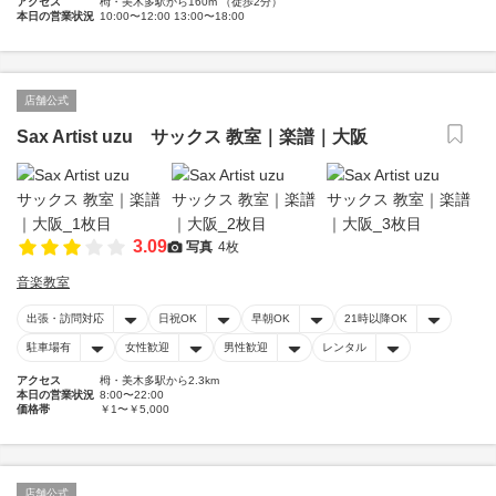
アクセス
栂・美木多駅から160m （徒歩2分）
本日の営業状況
10:00〜12:00 13:00〜18:00
店舗公式
Sax Artist uzu サックス 教室｜楽譜｜大阪
3.09
写真
4枚
音楽教室
出張・訪問対応
日祝OK
早朝OK
21時以降OK
駐車場有
女性歓迎
男性歓迎
レンタル
アクセス
栂・美木多駅から2.3km
本日の営業状況
8:00〜22:00
価格帯
￥1〜￥5,000
店舗公式