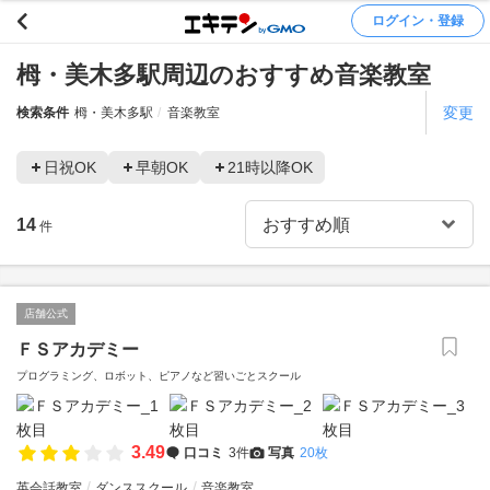
ログイン・登録
栂・美木多駅周辺のおすすめ音楽教室
変更
検索条件
栂・美木多駅
音楽教室
日祝OK
早朝OK
21時以降OK
14
件
店舗公式
ＦＳアカデミー
プログラミング、ロボット、ピアノなど習いごとスクール
3.49
口コミ
3件
写真
20枚
英会話教室
ダンススクール
音楽教室