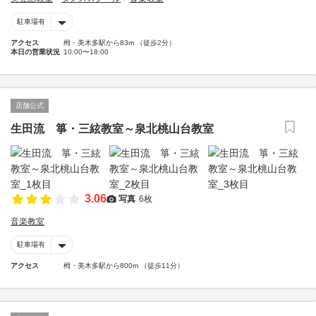
駐車場有
アクセス
栂・美木多駅から83m （徒歩2分）
本日の営業状況
10:00〜18:00
店舗公式
生田流 箏・三絃教室～泉北桃山台教室
3.06
写真
6枚
音楽教室
駐車場有
アクセス
栂・美木多駅から800m （徒歩11分）