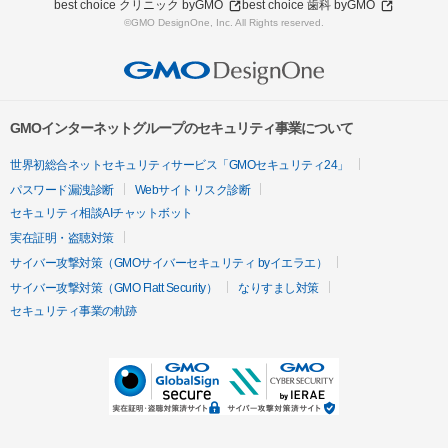
best choice クリニック byGMO
best choice 歯科 byGMO
©GMO DesignOne, Inc. All Rights reserved.
GMOインターネットグループのセキュリティ事業について
世界初総合ネットセキュリティサービス「GMOセキュリティ24」
パスワード漏洩診断
Webサイトリスク診断
セキュリティ相談AIチャットボット
実在証明・盗聴対策
サイバー攻撃対策（GMOサイバーセキュリティ byイエラエ）
サイバー攻撃対策（GMO Flatt Security）
なりすまし対策
セキュリティ事業の軌跡