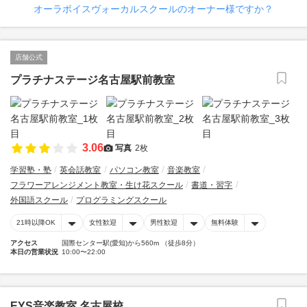
オーラボイスヴォーカルスクールのオーナー様ですか？
店舗公式
プラチナステージ名古屋駅前教室
3.06
写真
2枚
学習塾・塾
英会話教室
パソコン教室
音楽教室
フラワーアレンジメント教室・生け花スクール
書道・習字
外国語スクール
プログラミングスクール
21時以降OK
女性歓迎
男性歓迎
無料体験
アクセス
国際センター駅(愛知)から560m （徒歩8分）
本日の営業状況
10:00〜22:00
EYS音楽教室 名古屋校