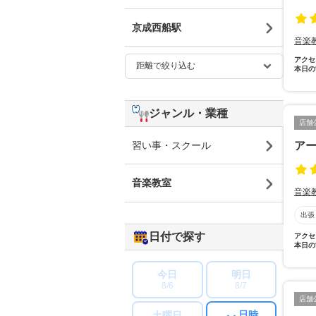
京成西船駅
音楽
アクセ
本日の
ジャンル・業種
店舗
ア
習い事・スクール
音楽教室
音楽
出張
日付で探す
アクセ
本日の
今日
明日
8/6
8/7
店舗
日時
土曜日