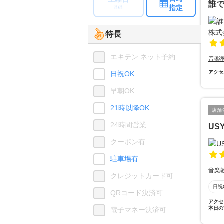
誰で
指定
8/8
特長
エキテン ネット予約
音楽
アクセ
日祝OK
早朝OK
21時以降OK
店舗
24時間営業
US
クーポン有
駐車場有
音楽
クレジットカード可
日祝
QRコード決済可
アクセ
本日の
電子マネー決済可