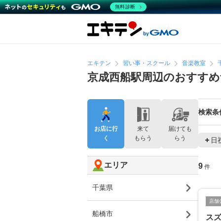
無料診断
エキテン
習い事・スクール
音楽教室
京成西船駅周辺のおすすめ
検索条
お店に行
来て
届けても
く
もらう
らう
日
エリア
9
件
千葉県
店舗
船橋市
ス