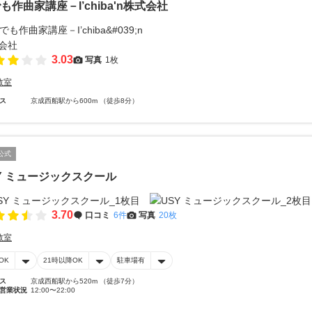
も作曲家講座－I’chiba'n株式会社
3.03
写真
1枚
教室
ス
京成西船駅から600m （徒歩8分）
公式
Y ミュージックスクール
3.70
口コミ
6件
写真
20枚
教室
OK
21時以降OK
駐車場有
ス
京成西船駅から520m （徒歩7分）
営業状況
12:00〜22:00