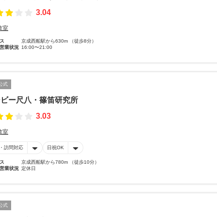
3.04
教室
ス
京成西船駅から630m （徒歩8分）
営業状況
16:00〜21:00
公式
ービー尺八・篠笛研究所
3.03
教室
・訪問対応
日祝OK
ス
京成西船駅から780m （徒歩10分）
営業状況
定休日
公式