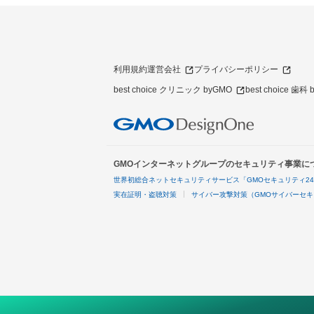
利用規約
運営会社
プライバシーポリシー
best choice クリニック byGMO
best choice 歯科
GMOインターネットグループのセキュリティ事業に
世界初総合ネットセキュリティサービス「GMOセキュリティ2
実在証明・盗聴対策
サイバー攻撃対策（GMOサイバーセキ