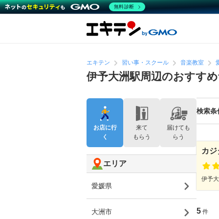
無料診断
エキテン
習い事・スクール
音楽教室
伊予大洲駅周辺のおすすめ
検索条
お店に行
来て
届けても
く
もらう
らう
カジ
エリア
伊予大
愛媛県
5
大洲市
件