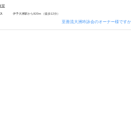
教室
ス
伊予大洲駅から920m （徒歩12分）
至善流大洲吟詠会のオーナー様です