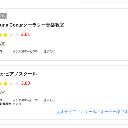
公式
eur a Coeurクーラクー音楽教室
3.01
教室
ス
伊予大洲駅から380m （徒歩5分）
すかピアノスクール
3.00
教室
ス
伊予大洲駅から670m （徒歩9分）
営業状況
定休日
あすかピアノスクールのオーナー様で