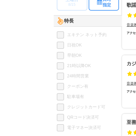
指定
歌
8/15
特長
音楽
アクセ
エキテン ネット予約
日祝OK
早朝OK
カジ
21時以降OK
24時間営業
音楽
クーポン有
アクセ
駐車場有
クレジットカード可
QRコード決済可
至
電子マネー決済可