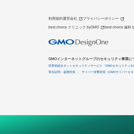
利用規約
運営会社
プライバシーポリシー
best choice クリニック byGMO
best choice 歯科
GMOインターネットグループのセキュリティ事業に
世界初総合ネットセキュリティサービス「GMOセキュリティ2
実在証明・盗聴対策
サイバー攻撃対策（GMOサイバーセキ