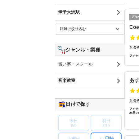
伊予大洲駅
店舗
Co
音楽
ジャンル・業種
アクセ
習い事・スクール
あ
音楽教室
音楽
日付で探す
アクセ
本日の
今日
明日
8/9
8/10
日時
土曜日