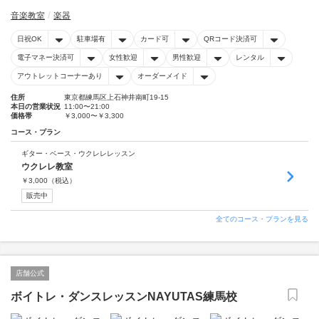
音楽教室
楽器
日祝OK
駐車場有
カード可
QRコード決済可
電子マネー決済可
女性歓迎
男性歓迎
レンタル
アウトレットコーナーあり
オーダーメイド
住所
東京都練馬区上石神井南町19-15
本日の営業状況
11:00〜21:00
価格帯
￥3,000〜￥3,300
コース・プラン
ギター・ベース・ウクレレレッスン
ウクレレ教室
￥
3,000
（税込）
販売中
全てのコース・プランを見る
店舗公式
ボイトレ・ダンスレッスンNAYUTAS練馬校