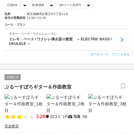
日祝OK
駐車場有
QRコード決済可
住所
東京都練馬区豊玉中2丁目11-8
本日の営業状況
11:00〜21:00
コース・プラン
ギター・ベース・ウクレレレッスン
エレキ・ベース / ウクレレ弾き語り教室 ～ ELECTRIC BASS /
UKULELE ～
全てのコース・プランを見る
店舗公式
ぶるーすぼろギター＆作曲教室
3.28
口コミ
1件
写真
3枚
音楽教室