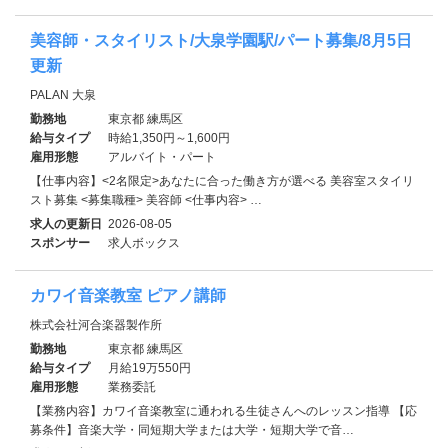
美容師・スタイリスト/大泉学園駅/パート募集/8月5日
更新
PALAN 大泉
勤務地
東京都 練馬区
給与タイプ
時給1,350円～1,600円
雇用形態
アルバイト・パート
【仕事内容】<2名限定>あなたに合った働き方が選べる 美容室スタイリ
スト募集 <募集職種> 美容師 <仕事内容> …
求人の更新日
2026-08-05
スポンサー
求人ボックス
カワイ音楽教室 ピアノ講師
株式会社河合楽器製作所
勤務地
東京都 練馬区
給与タイプ
月給19万550円
雇用形態
業務委託
【業務内容】カワイ音楽教室に通われる生徒さんへのレッスン指導 【応
募条件】音楽大学・同短期大学または大学・短期大学で音…