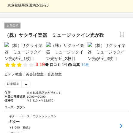
東京都練馬区田柄2-32-23
店舗公式
（株）サクライ楽器 ミュージックイン光が丘
3.19
口コミ
1件
写真
14枚
ピアノ教室
英会話教室
音楽教室
駐車場有
住所
東京都練馬区光が丘5-1-1
本日の営業状況
10:00〜20:00
価格帯
￥7,810〜￥12,870
コース・プラン
ギター・ベース・ウクレレレッスン
ギター
￥
8,690
（税込）