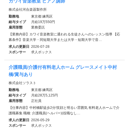
カワイ音楽教室 ピアノ講師
株式会社河合楽器製作所
勤務地
東京都 練馬区
給与タイプ
月給19万550円
雇用形態
業務委託
【業務内容】カワイ音楽教室に通われる生徒さんへのレッスン指導 【応
募条件】音楽大学・同短期大学または大学・短期大学で音…
求人の更新日
2026-07-28
スポンサー
求人ボックス
介護職員/介護付有料老人ホーム グレースメイト中村
橋/賞与あり
株式会社ソラスト
勤務地
東京都 練馬区
給与タイプ
月給28万5,125円
雇用形態
正社員
【仕事内容】中村橋駅徒歩2分!笑顔と明るい雰囲気 有料老人ホームで介
護職募集 職種: 介護職員(ヘルパー)(役職なし…
求人の更新日
2026-05-29
スポンサー
求人ボックス