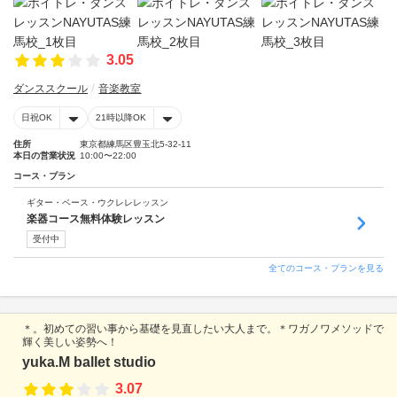
3.05
ダンススクール
音楽教室
日祝OK
21時以降OK
住所
東京都練馬区豊玉北5-32-11
本日の営業状況
10:00〜22:00
コース・プラン
ギター・ベース・ウクレレレッスン
楽器コース無料体験レッスン
受付中
全てのコース・プランを見る
＊。初めての習い事から基礎を見直したい大人まで。＊ワガノワメソッドで
輝く美しい姿勢へ！
yuka.M ballet studio
3.07