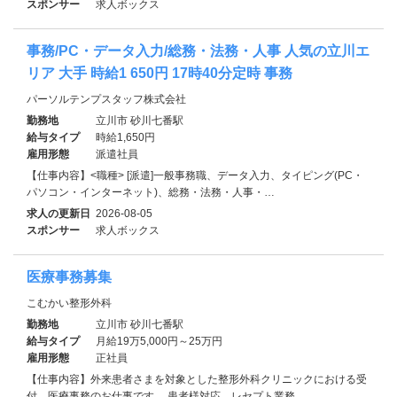
スポンサー
求人ボックス
事務/PC・データ入力/総務・法務・人事 人気の立川エ
リア 大手 時給1 650円 17時40分定時 事務
パーソルテンプスタッフ株式会社
勤務地
立川市 砂川七番駅
給与タイプ
時給1,650円
雇用形態
派遣社員
【仕事内容】<職種> [派遣]一般事務職、データ入力、タイピング(PC・
パソコン・インターネット)、総務・法務・人事・…
求人の更新日
2026-08-05
スポンサー
求人ボックス
医療事務募集
こむかい整形外科
勤務地
立川市 砂川七番駅
給与タイプ
月給19万5,000円～25万円
雇用形態
正社員
【仕事内容】外来患者さまを対象とした整形外科クリニックにおける受
付、医療事務のお仕事です。 患者様対応、レセプト業務…