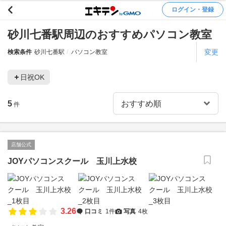
ログイン・登録
砂川七番駅周辺のおすすめパソコン教室
変更
検索条件
砂川七番駅
パソコン教室
日祝OK
5
件
店舗公式
JOYパソコンスクール 玉川上水校
3.26
口コミ
1件
写真
4枚