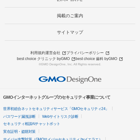
掲載のご案内
サイトマップ
利用規約
運営会社
プライバシーポリシー
best choice クリニック byGMO
best choice 歯科 byGMO
©GMO DesignOne, Inc. All Rights reserved.
GMOインターネットグループのセキュリティ事業について
世界初総合ネットセキュリティサービス「GMOセキュリティ24」
パスワード漏洩診断
Webサイトリスク診断
セキュリティ相談AIチャットボット
実在証明・盗聴対策
サイバー攻撃対策（GMOサイバーセキュリティ byイエラエ）