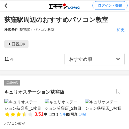
ログイン・登録
荻窪駅周辺のおすすめパソコン教室
変更
検索条件
荻窪駅
パソコン教室
日祝OK
11
件
店舗公式
キュリオステーション荻窪店
3.51
口コミ
5件
写真
14枚
パソコン教室