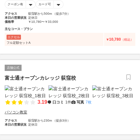
クーポン有
カード可
アクセス
荻窪駅から500m （徒歩7分）
本日の営業状況
定休日
価格帯
￥10,780〜￥33,000
主なコース・プラン
エクセル
10,780
￥
（税込）
フル定額セットA
店舗公式
富士通オープンカレッジ 荻窪校
3.19
口コミ
1件
写真
7枚
パソコン教室
アクセス
荻窪駅から230m （徒歩3分）
本日の営業状況
定休日