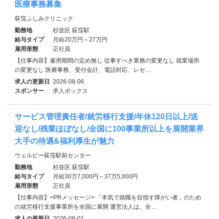
医療事務募集
荻窪ふしみクリニック
勤務地
杉並区 荻窪駅
給与タイプ
月給20万円～27万円
雇用形態
正社員
【仕事内容】雇用期間の定め無し 従事すべき業務の変更なし 就業場所
の変更なし 医療事務、受付会計、電話対応、レセ…
求人の更新日
2026-08-06
スポンサー
求人ボックス
サービス管理責任者/就労移行支援/年休120日以上/送
迎なし/残業ほぼなし/全国に100事業所以上を展開業界
大手の待遇&福利厚生が魅力
ウェルビー荻窪駅前センター
勤務地
杉並区 荻窪駅
給与タイプ
月給30万7,000円～37万5,000円
雇用形態
正社員
【仕事内容】<PRメッセージ> 「本気で就職を目指す障がい者」のため
の就労移行支援事業所を全国に展開 運営法人は、全…
求人の更新日
2026-08-01