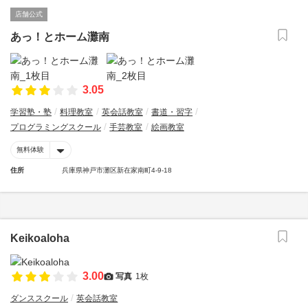
店舗公式
あっ！とホーム灘南
3.05
学習塾・塾
料理教室
英会話教室
書道・習字
プログラミングスクール
手芸教室
絵画教室
無料体験
住所
兵庫県神戸市灘区新在家南町4-9-18
Keikoaloha
3.00
写真
1枚
ダンススクール
英会話教室