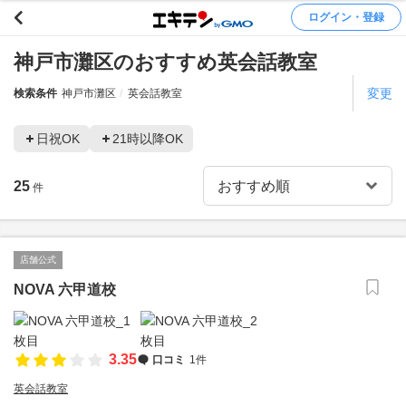
ログイン・登録
神戸市灘区のおすすめ英会話教室
変更
検索条件
神戸市灘区
英会話教室
日祝OK
21時以降OK
25
件
店舗公式
NOVA 六甲道校
3.35
口コミ
1件
英会話教室