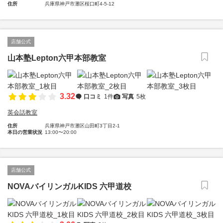
住所
兵庫県神戸市灘区桜口町4-5-12
店舗公式
山本塾Lepton六甲本部教室
3.32
口コミ
1件
写真
5枚
英会話教室
住所
兵庫県神戸市灘区山田町3丁目2-1
本日の営業状況
13:00〜20:00
店舗公式
NOVAバイリンガルKIDS 六甲道校