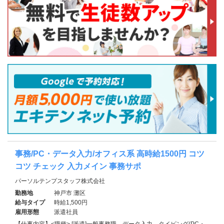
事務/PC・データ入力/オフィス系 高時給1500円 コツ
コツ チェック 入力メイン 事務サポ
パーソルテンプスタッフ株式会社
勤務地
神戸市 灘区
給与タイプ
時給1,500円
雇用形態
派遣社員
【仕事内容】<職種> [派遣]一般事務職、データ入力、タイピング(PC・