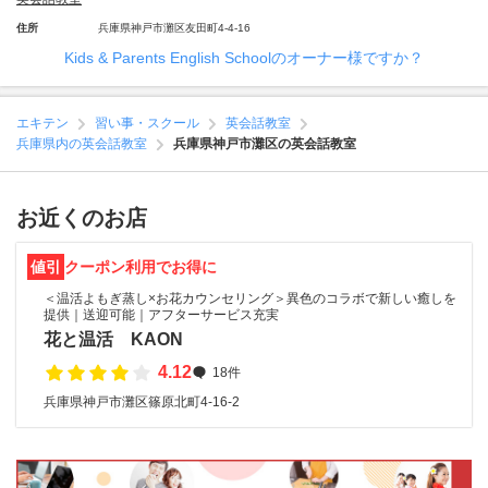
住所
兵庫県神戸市灘区友田町4-4-16
Kids & Parents English Schoolのオーナー様ですか？
エキテン
習い事・スクール
英会話教室
兵庫県内の英会話教室
兵庫県神戸市灘区の英会話教室
お近くのお店
値引
クーポン利用でお得に
＜温活よもぎ蒸し×お花カウンセリング＞異色のコラボで新しい癒しを
提供｜送迎可能｜アフターサービス充実
花と温活 KAON
4.12
18件
兵庫県神戸市灘区篠原北町4-16-2