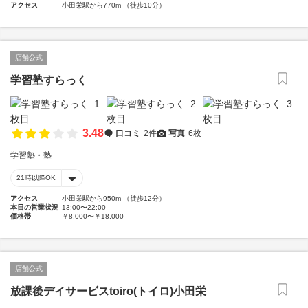
アクセス
小田栄駅から770m （徒歩10分）
店舗公式
学習塾すらっく
3.48
口コミ
2件
写真
6枚
学習塾・塾
21時以降OK
アクセス
小田栄駅から950m （徒歩12分）
本日の営業状況
13:00〜22:00
価格帯
￥8,000〜￥18,000
店舗公式
放課後デイサービスtoiro(トイロ)小田栄