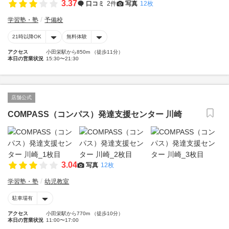
3.37
口コミ
2件
写真
12枚
学習塾・塾
予備校
21時以降OK
無料体験
アクセス
小田栄駅から850m （徒歩11分）
本日の営業状況
15:30〜21:30
店舗公式
COMPASS（コンパス）発達支援センター 川崎
3.04
写真
12枚
学習塾・塾
幼児教室
駐車場有
アクセス
小田栄駅から770m （徒歩10分）
本日の営業状況
11:00〜17:00