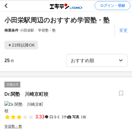
ログイン・登録
小田栄駅周辺のおすすめ学習塾・塾
変更
検索条件
小田栄駅
学習塾・塾
21時以降OK
25
件
店舗公式
Dr.関塾 川崎京町校
3.33
口コミ
2件
写真
1枚
学習塾・塾