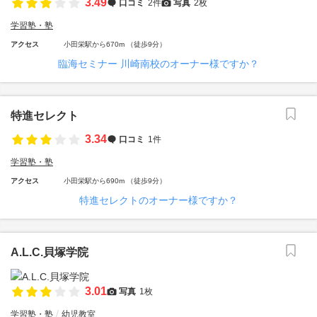
3.49
口コミ
2件
写真
2枚
学習塾・塾
アクセス
小田栄駅から670m （徒歩9分）
臨海セミナー 川崎南校のオーナー様ですか？
特進セレクト
3.34
口コミ
1件
学習塾・塾
アクセス
小田栄駅から690m （徒歩9分）
特進セレクトのオーナー様ですか？
A.L.C.貝塚学院
3.01
写真
1枚
学習塾・塾
幼児教室