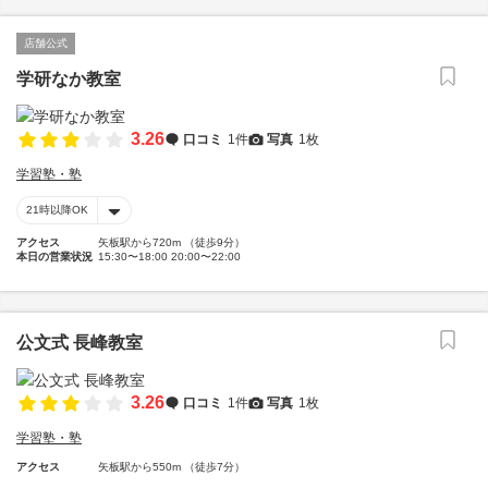
店舗公式
学研なか教室
3.26
口コミ
1件
写真
1枚
学習塾・塾
21時以降OK
アクセス
矢板駅から720m （徒歩9分）
本日の営業状況
15:30〜18:00 20:00〜22:00
公文式 長峰教室
3.26
口コミ
1件
写真
1枚
学習塾・塾
アクセス
矢板駅から550m （徒歩7分）