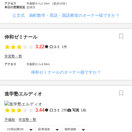
アクセス
矢板駅から1.1km （徒歩14分）
本日の営業状況
定休日
公文式 扇町数学・英語・国語教室のオーナー様ですか？
伸和ゼミナール
3.22
口コミ
1件
学習塾・塾
アクセス
矢板駅から4.6km
伸和ゼミナールのオーナー様ですか？
進学塾エルディオ
3.44
口コミ
2件
写真
1枚
予備校
学習塾・塾
21時以降OK
駐車場有
無料体験