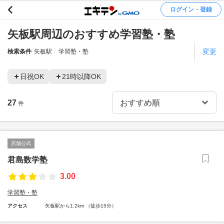
ログイン・登録
矢板駅周辺のおすすめ学習塾・塾
変更
検索条件
矢板駅
学習塾・塾
日祝OK
21時以降OK
27
件
店舗公式
君島数学塾
3.00
学習塾・塾
アクセス
矢板駅から1.2km （徒歩15分）