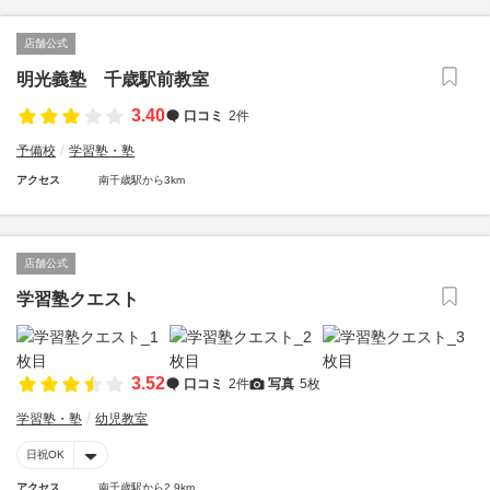
店舗公式
明光義塾 千歳駅前教室
3.40
口コミ
2件
予備校
学習塾・塾
アクセス
南千歳駅から3km
店舗公式
学習塾クエスト
3.52
口コミ
2件
写真
5枚
学習塾・塾
幼児教室
日祝OK
アクセス
南千歳駅から2.9km