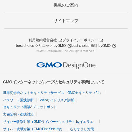
掲載のご案内
サイトマップ
利用規約
運営会社
プライバシーポリシー
best choice クリニック byGMO
best choice 歯科 byGMO
©GMO DesignOne, Inc. All Rights reserved.
GMOインターネットグループのセキュリティ事業について
世界初総合ネットセキュリティサービス「GMOセキュリティ24」
パスワード漏洩診断
Webサイトリスク診断
セキュリティ相談AIチャットボット
実在証明・盗聴対策
サイバー攻撃対策（GMOサイバーセキュリティ byイエラエ）
サイバー攻撃対策（GMO Flatt Security）
なりすまし対策