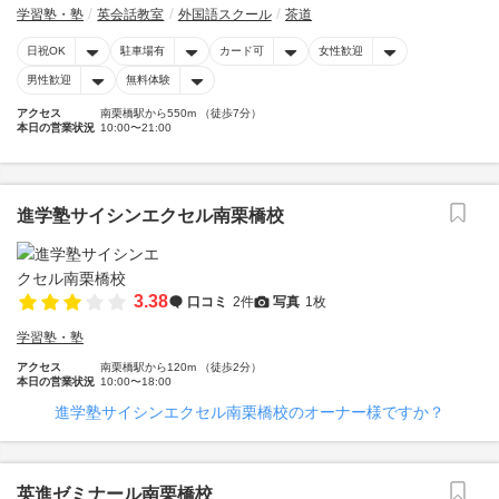
学習塾・塾
英会話教室
外国語スクール
茶道
日祝OK
駐車場有
カード可
女性歓迎
男性歓迎
無料体験
アクセス
南栗橋駅から550m （徒歩7分）
本日の営業状況
10:00〜21:00
進学塾サイシンエクセル南栗橋校
3.38
口コミ
2件
写真
1枚
学習塾・塾
アクセス
南栗橋駅から120m （徒歩2分）
本日の営業状況
10:00〜18:00
進学塾サイシンエクセル南栗橋校のオーナー様ですか？
英進ゼミナール南栗橋校