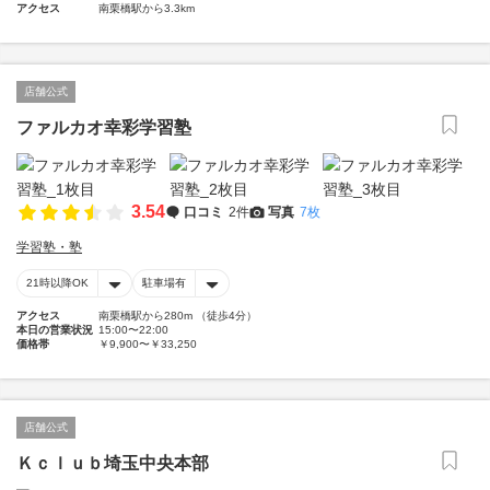
アクセス
南栗橋駅から3.3km
店舗公式
ファルカオ幸彩学習塾
3.54
口コミ
2件
写真
7枚
学習塾・塾
21時以降OK
駐車場有
アクセス
南栗橋駅から280m （徒歩4分）
本日の営業状況
15:00〜22:00
価格帯
￥9,900〜￥33,250
店舗公式
Ｋｃｌｕｂ埼玉中央本部