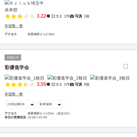
3.22
口コミ
1件
写真
1枚
学習塾・塾
アクセス
南栗橋駅から2.6km
店舗公式
彩優進学会
3.55
口コミ
2件
写真
4枚
学習塾・塾
21時以降OK
駐車場有
アクセス
南栗橋駅から120m （徒歩2分）
本日の営業状況
16:00〜22:00