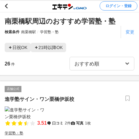
ログイン・登録
南栗橋駅周辺のおすすめ学習塾・塾
変更
検索条件
南栗橋駅
学習塾・塾
日祝OK
21時以降OK
26
件
店舗公式
進学塾サイン・ワン栗橋伊坂校
3.51
口コミ
2件
写真
1枚
学習塾・塾