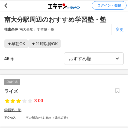
ログイン・登録
南大分駅周辺のおすすめ学習塾・塾
変更
検索条件
南大分駅
学習塾・塾
早朝OK
21時以降OK
46
件
店舗公式
ライズ
3.00
学習塾・塾
アクセス
南大分駅から1.3km （徒歩17分）