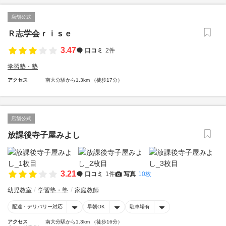
店舗公式
Ｒ志学会ｒｉｓｅ
3.47
口コミ
2件
学習塾・塾
アクセス
南大分駅から1.3km （徒歩17分）
店舗公式
放課後寺子屋みよし
3.21
口コミ
1件
写真
10枚
幼児教室
学習塾・塾
家庭教師
配達・デリバリー対応
早朝OK
駐車場有
アクセス
南大分駅から1.3km （徒歩16分）