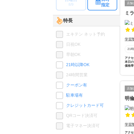
店舗
指定
8/9
ミ
特長
エキテン ネット予約
学習
日祝OK
21
早朝OK
アクセ
本日の
21時以降OK
価格帯
24時間営業
クーポン有
店舗
駐車場有
明
クレジットカード可
QRコード決済可
学習
電子マネー決済可
アクセ