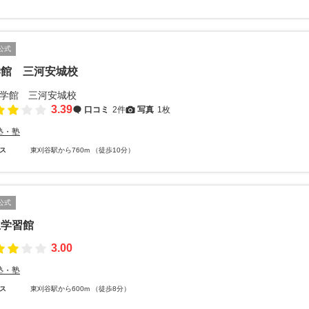
公式
学館 三河安城校
3.39
口コミ
2件
写真
1枚
塾・塾
ス
東刈谷駅から760m （徒歩10分）
公式
立学習館
3.00
塾・塾
ス
東刈谷駅から600m （徒歩8分）