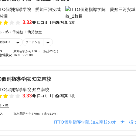
3.32
口コミ
1件
写真
3枚
塾・塾
予備校
幼児教室
時以降OK
クーポン有
ス
東刈谷駅から1.9km （徒歩24分）
営業状況
16:00〜22:00
TO個別指導学院 知立南校
3.33
口コミ
1件
写真
1枚
塾・塾
ス
東刈谷駅から870m （徒歩11分）
ITTO個別指導学院 知立南校のオーナー様