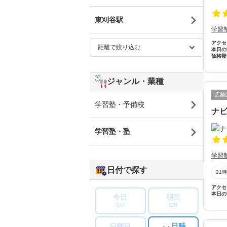
東刈谷駅
学習
アクセ
本日の
価格帯
ジャンル・業種
店舗
学習塾・予備校
ナビ
学習塾・塾
学習
日付で探す
21
アクセ
本日の
今日
明日
8/7
8/8
日時
日曜日