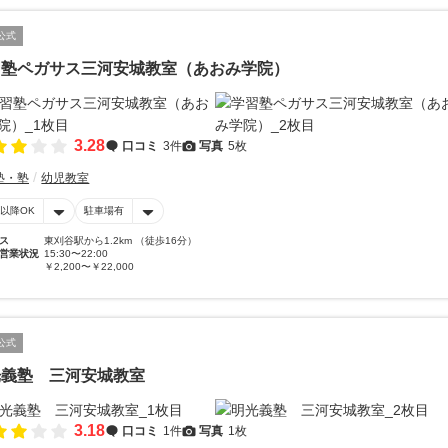
公式
習塾ペガサス三河安城教室（あおみ学院）
3.28
口コミ
3件
写真
5枚
塾・塾
幼児教室
時以降OK
駐車場有
ス
東刈谷駅から1.2km （徒歩16分）
営業状況
15:30〜22:00
￥2,200〜￥22,000
公式
光義塾 三河安城教室
3.18
口コミ
1件
写真
1枚