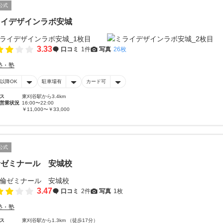
公式
ライデザインラボ安城
3.33
口コミ
1件
写真
26枚
塾・塾
時以降OK
駐車場有
カード可
ス
東刈谷駅から3.4km
営業状況
16:00〜22:00
￥11,000〜￥33,000
公式
倫ゼミナール 安城校
3.47
口コミ
2件
写真
1枚
塾・塾
ス
東刈谷駅から1.3km （徒歩17分）