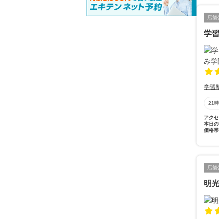
店舗
学
学習
21
アクセ
本日の
価格帯
店舗
明