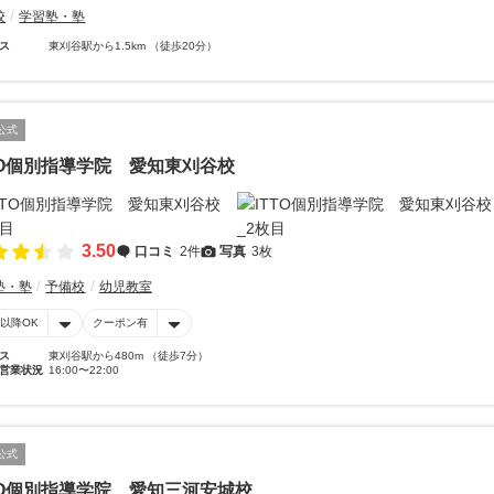
校
学習塾・塾
ス
東刈谷駅から1.5km （徒歩20分）
公式
TO個別指導学院 愛知東刈谷校
3.50
口コミ
2件
写真
3枚
塾・塾
予備校
幼児教室
時以降OK
クーポン有
ス
東刈谷駅から480m （徒歩7分）
営業状況
16:00〜22:00
公式
TO個別指導学院 愛知三河安城校