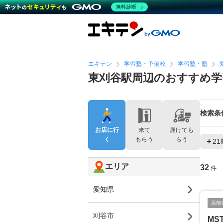
無料診断
エキテン
学習塾・予備校
学習塾・塾
東刈谷駅周辺のおすすめ学
検索条
お店に行
来て
届けても
く
もらう
らう
2
エリア
32
件
愛知県
店舗
刈谷市
MST