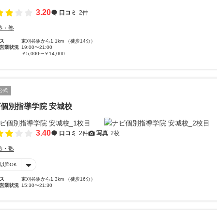
3.20
口コミ
2件
塾・塾
ス
東刈谷駅から1.1km （徒歩14分）
営業状況
19:00〜21:00
￥5,000〜￥14,000
公式
個別指導学院 安城校
3.40
口コミ
2件
写真
2枚
塾・塾
時以降OK
ス
東刈谷駅から1.3km （徒歩16分）
営業状況
15:30〜21:30