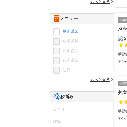
もっと見る
メニュー
店舗
名
夏期講習
冬期講習
通期講習
学習
短期講習
アクセ
幼児
もっと見る
店舗
知
お悩み
肩こり
学習
アクセ
腰痛