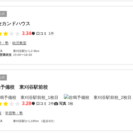
公式
セカンドハウス
3.34
口コミ
1件
塾・塾
幼児教室
ス
東刈谷駅から2.9km
営業状況
15:00〜18:30
公式
鳴予備校 東刈谷駅前校
3.28
口コミ
2件
写真
3枚
校
学習塾・塾
ス
東刈谷駅から180m （徒歩3分）