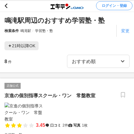
ログイン・登録
鳴滝駅周辺のおすすめ学習塾・塾
変更
検索条件
鳴滝駅
学習塾・塾
21時以降OK
8
件
店舗公式
京進の個別指導スクール・ワン 常盤教室
3.45
口コミ
2件
写真
1枚