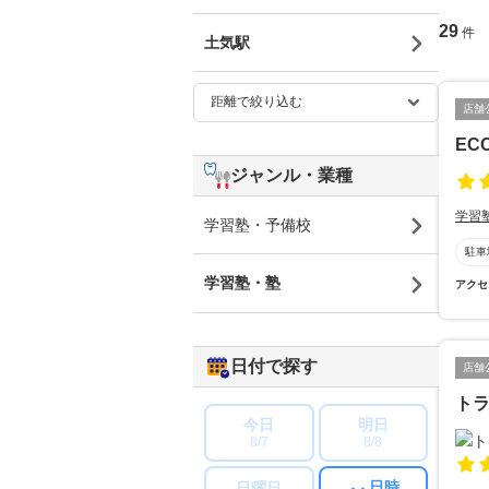
29
件
土気駅
店舗
EC
ジャンル・業種
学習
学習塾・予備校
駐車
学習塾・塾
アクセ
日付で探す
店舗
ト
今日
明日
8/7
8/8
日時
日曜日