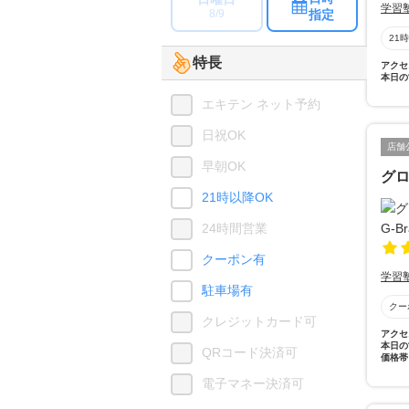
学習
指定
8/9
21
特長
アクセ
本日の
エキテン ネット予約
日祝OK
店舗
早朝OK
グロ
21時以降OK
24時間営業
クーポン有
学習
駐車場有
クー
クレジットカード可
アクセ
本日の
QRコード決済可
価格帯
電子マネー決済可