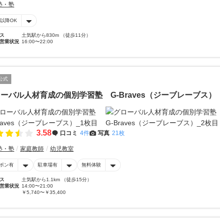
塾・塾
時以降OK
ス
土気駅から830m （徒歩11分）
営業状況
16:00〜22:00
公式
ーバル人材育成の個別学習塾 G-Braves（ジーブレーブス）
3.58
口コミ
4件
写真
21枚
塾・塾
家庭教師
幼児教室
ポン有
駐車場有
無料体験
ス
土気駅から1.1km （徒歩15分）
営業状況
14:00〜21:00
￥5,740〜￥35,400