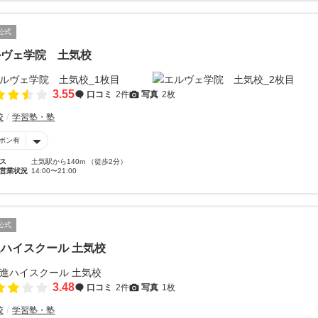
公式
ルヴェ学院 土気校
3.55
口コミ
2件
写真
2枚
校
学習塾・塾
ポン有
ス
土気駅から140m （徒歩2分）
営業状況
14:00〜21:00
公式
ハイスクール 土気校
3.48
口コミ
2件
写真
1枚
校
学習塾・塾