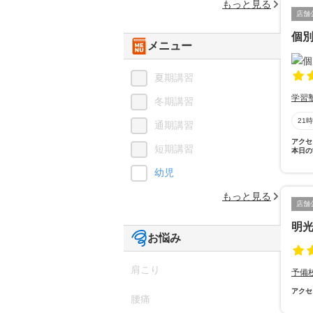
もっと見る
店舗
個別
メニュー
夏期講習
学習
冬期講習
21
通期講習
アクセ
短期講習
本日の
幼児
もっと見る
店舗
明
お悩み
肩こり
予備
アクセ
腰痛