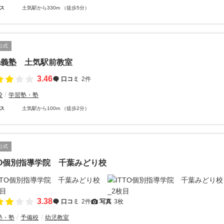
ス
土気駅から330m （徒歩5分）
公式
光義塾 土気駅前教室
3.46
口コミ
2件
校
学習塾・塾
ス
土気駅から100m （徒歩2分）
公式
TO個別指導学院 千葉みどり校
3.38
口コミ
2件
写真
3枚
塾・塾
予備校
幼児教室