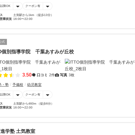
時以降OK
クーポン有
ス
土気駅から1km （徒歩13分）
営業状況
16:00〜22:00
公式
TO個別指導学院 千葉あすみが丘校
3.50
口コミ
2件
写真
3枚
塾・塾
予備校
幼児教室
時以降OK
クーポン有
ス
土気駅から460m （徒歩6分）
営業状況
16:00〜22:00
進学塾 土気教室