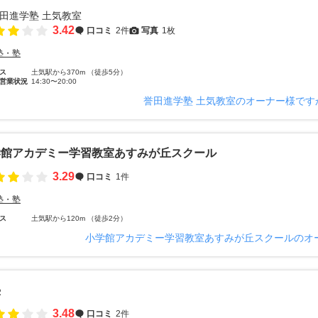
3.42
口コミ
2件
写真
1枚
塾・塾
ス
土気駅から370m （徒歩5分）
営業状況
14:30〜20:00
誉田進学塾 土気教室のオーナー様です
学館アカデミー学習教室あすみが丘スクール
3.29
口コミ
1件
塾・塾
ス
土気駅から120m （徒歩2分）
小学館アカデミー学習教室あすみが丘スクールのオ
塾
3.48
口コミ
2件