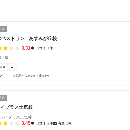
公式
Cベストワン あすみが丘校
3.31
口コミ
1件
塾・塾
場有
ス
土気駅から340m （徒歩5分）
公式
ライプラス土気校
3.45
口コミ
2件
写真
1枚