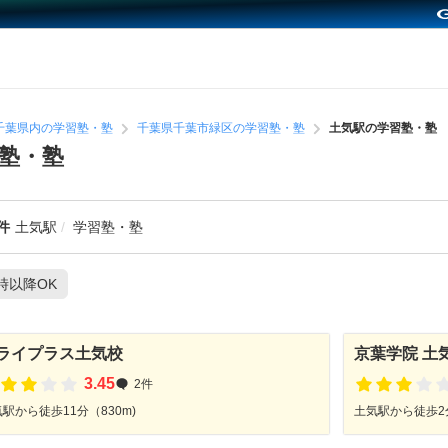
千葉県内の学習塾・塾
千葉県千葉市緑区の学習塾・塾
土気駅の学習塾・塾
塾・塾
件
土気駅
学習塾・塾
1時以降OK
ライプラス土気校
京葉学院 土
3.45
2件
駅から徒歩11分（830m)
土気駅から徒歩2分