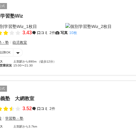
公式
学習塾Wiz
3.43
口コミ
2件
写真
10枚
塾・塾
幼児教室
時以降OK
ス
土気駅から890m （徒歩12分）
営業状況
15:00〜21:30
公式
光義塾 大網教室
3.52
口コミ
2件
校
学習塾・塾
ス
土気駅から3.7km