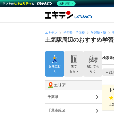
無料診断
エキテン
学習塾・予備校
学習塾・塾
土気駅周辺のおすすめ学習
検索条
お店に行
来て
届けても
く
もらう
らう
2
エリア
ト
千葉県
土気
千葉市緑区