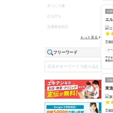
ぎっくり腰
店舗
むち打ち
エ
交通事故対応
もっと見る
予備
クー
フリーワード
アクセ
本日の
店舗
東進
予備