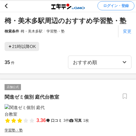
ログイン・登録
栂・美木多駅周辺のおすすめ学習塾・塾
変更
検索条件
栂・美木多駅
学習塾・塾
21時以降OK
35
件
店舗公式
関進ゼミ個別 庭代台教室
3.36
口コミ
3件
写真
1枚
学習塾・塾