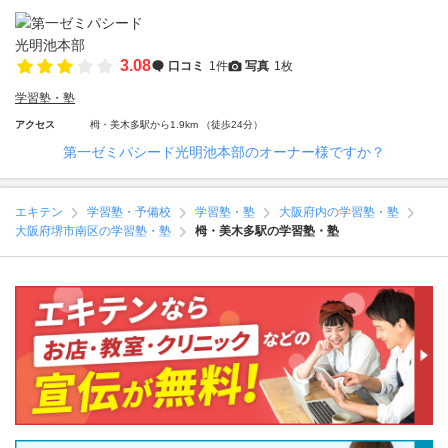
3.08
口コミ
1件
写真
1枚
学習塾・塾
アクセス
栂・美木多駅から1.9km （徒歩24分）
第一ゼミパシード光明池本部のオーナー様ですか？
エキテン
学習塾・予備校
学習塾・塾
大阪府内の学習塾・塾
大阪府堺市南区の学習塾・塾
栂・美木多駅の学習塾・塾