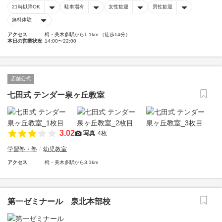
21時以降OK
駐車場有
女性歓迎
男性歓迎
無料体験
アクセス
栂・美木多駅から1.1km （徒歩14分）
本日の営業状況
14:00〜22:00
店舗公式
七田式 テンダー泉ヶ丘教室
3.02
写真
4枚
学習塾・塾
幼児教室
アクセス
栂・美木多駅から3.1km
第一ゼミナール 泉北本部校