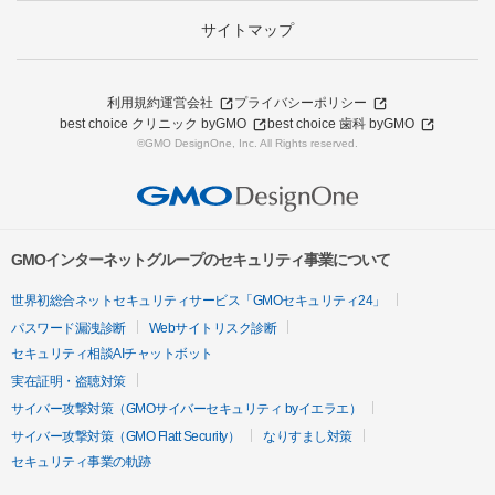
サイトマップ
利用規約
運営会社
プライバシーポリシー
best choice クリニック byGMO
best choice 歯科 byGMO
©GMO DesignOne, Inc. All Rights reserved.
GMOインターネットグループのセキュリティ事業について
世界初総合ネットセキュリティサービス「GMOセキュリティ24」
パスワード漏洩診断
Webサイトリスク診断
セキュリティ相談AIチャットボット
実在証明・盗聴対策
サイバー攻撃対策（GMOサイバーセキュリティ byイエラエ）
サイバー攻撃対策（GMO Flatt Security）
なりすまし対策
セキュリティ事業の軌跡