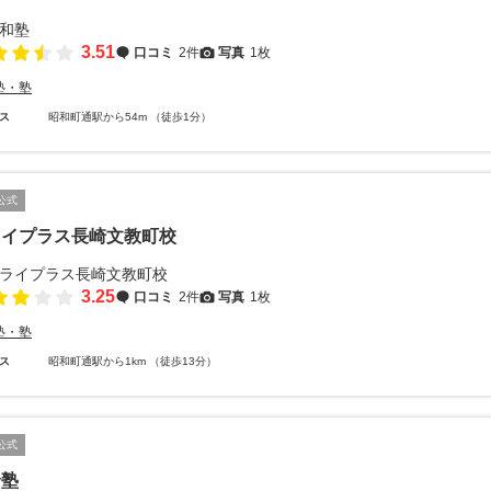
3.51
口コミ
2件
写真
1枚
塾・塾
ス
昭和町通駅から54m （徒歩1分）
公式
ライプラス長崎文教町校
3.25
口コミ
2件
写真
1枚
塾・塾
ス
昭和町通駅から1km （徒歩13分）
公式
倫塾