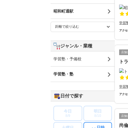
昭和町通駅
学習
アクセ
ジャンル・業種
店舗
学習塾・予備校
ト
学習塾・塾
学習
アクセ
日付で探す
今日
明日
8/9
8/10
店舗
尚
日時
土曜日