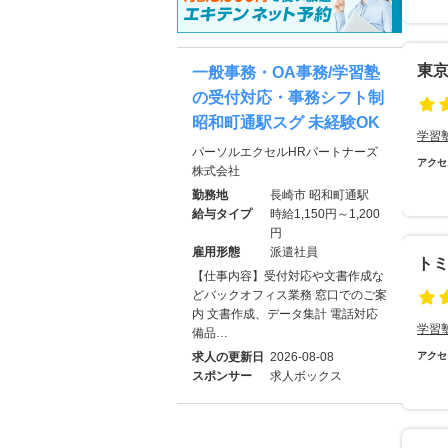
東
一般事務・OA事務/学習塾
の受付対応・事務シフト制
昭和町通駅スグ 未経験OK
学習
パーソルエクセルHRパートナーズ
アクセ
株式会社
勤務地
長崎市 昭和町通駅
給与タイプ
時給1,150円～1,200
円
雇用形態
派遣社員
ト
【仕事内容】受付対応や文書作成な
どバックオフィス業務 窓口でのご案
内 文書作成、データ集計 電話対応
学習
備品…
求人の更新日
2026-08-08
アクセ
スポンサー
求人ボックス