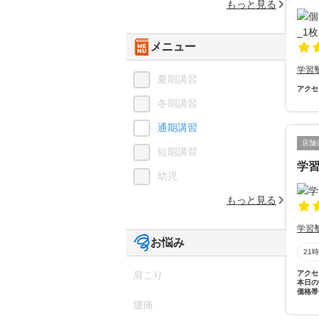
もっと見る
メニュー
学習
夏期講習
アクセ
冬期講習
通期講習
店舗
短期講習
学
幼児
もっと見る
学習
お悩み
21
肩こり
アクセ
本日の
価格帯
腰痛