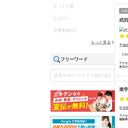
ぎっくり腰
店舗
むち打ち
武
交通事故対応
もっと見る
予備
日祝
フリーワード
アクセ
本日の
進
学習
アクセ
価格帯