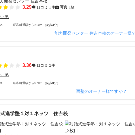
3.29
口コミ
1件
写真
1枚
塾・塾
ス
昭和町通駅から210m （徒歩3分）
能力開発センター 住吉本校のオーナー様
塾
3.36
口コミ
2件
塾・塾
ス
昭和町通駅から570m （徒歩8分）
西塾のオーナー様ですか？
話式進学塾１対１ネッツ 住吉校