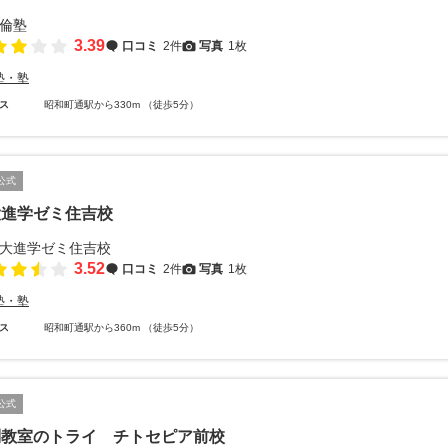
3.39
口コミ
2件
写真
1枚
塾・塾
ス
昭和町通駅から330m （徒歩5分）
公式
大進学ゼミ住吉校
3.52
口コミ
2件
写真
1枚
塾・塾
ス
昭和町通駅から360m （徒歩5分）
公式
別教室のトライ チトセピア前校