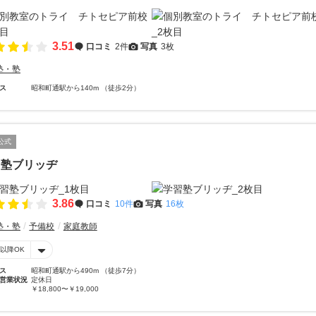
3.51
口コミ
2件
写真
3枚
塾・塾
ス
昭和町通駅から140m （徒歩2分）
公式
習塾ブリッヂ
3.86
口コミ
10件
写真
16枚
塾・塾
予備校
家庭教師
時以降OK
ス
昭和町通駅から490m （徒歩7分）
営業状況
定休日
￥18,800〜￥19,000