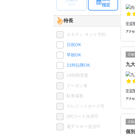
指定
8/15
特長
学習
アクセ
エキテン ネット予約
日祝OK
早朝OK
店舗
九
21時以降OK
24時間営業
クーポン有
学習
駐車場有
アクセ
クレジットカード可
QRコード決済可
店舗
電子マネー決済可
個