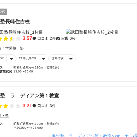
公式
田塾長崎住吉校
3.57
口コミ
2件
写真
6枚
校
学習塾・塾
OK
21時以降OK
無料体験
ス
昭和町通駅から130m （徒歩2分）
営業状況
13:00〜20:00
学塾 ラ ディアン第１教室
3.21
口コミ
3件
塾・塾
ス
昭和町通駅から390m （徒歩5分）
￥20,000〜￥28,000
進学塾 ラ ディアン第１教室のオーナー