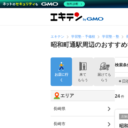
無料診断
エキテン
学習塾・予備校
学習塾・塾
昭和町通駅周辺のおすすめ
検索条
お店に行
来て
届けても
く
もらう
らう
日
エリア
24
件
長崎県
店舗
長崎市
昭