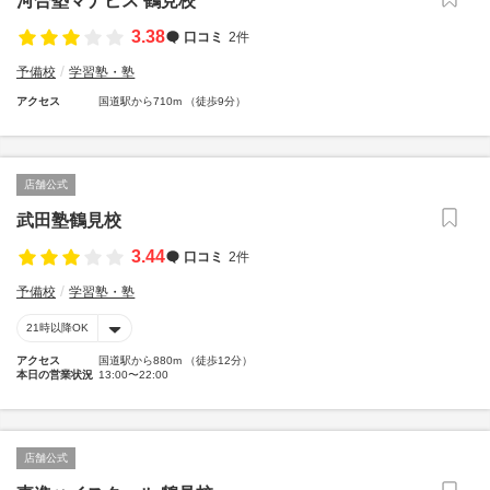
河合塾マナビス 鶴見校
3.38
口コミ
2件
予備校
学習塾・塾
アクセス
国道駅から710m （徒歩9分）
店舗公式
武田塾鶴見校
3.44
口コミ
2件
予備校
学習塾・塾
21時以降OK
アクセス
国道駅から880m （徒歩12分）
本日の営業状況
13:00〜22:00
店舗公式