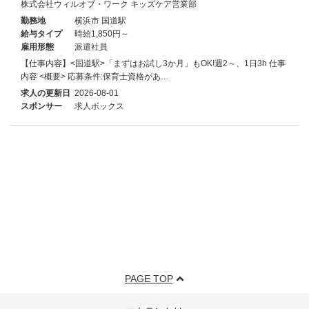
株式会社ウィルオブ・ワーク キッズケア営業部
勤務地
横浜市 国道駅
給与タイプ
時給1,850円～
雇用形態
派遣社員
【仕事内容】<国道駅>「まずはお試し3か月」もOK!週2～、1日3h 仕事
内容 <概要> 応募条件:保育士資格があ…
求人の更新日
2026-08-01
スポンサー
求人ボックス
PAGE TOP