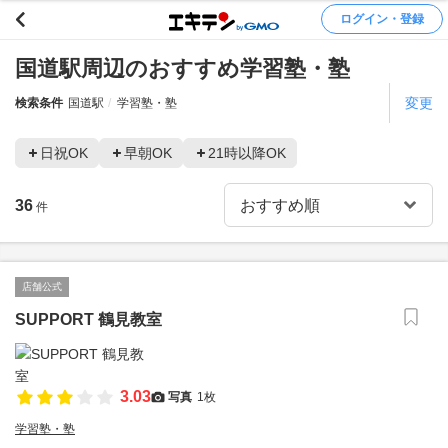
ログイン・登録
国道駅周辺のおすすめ学習塾・塾
変更
検索条件
国道駅
学習塾・塾
日祝OK
早朝OK
21時以降OK
36
件
店舗公式
SUPPORT 鶴見教室
3.03
写真
1枚
学習塾・塾