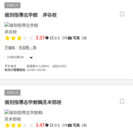
店舗公式
個別指導志学館 岸谷校
3.37
口コミ
2件
写真
1枚
予備校
学習塾・塾
21時以降OK
アクセス
国道駅から990m （徒歩13分）
本日の営業状況
14:00〜20:00
店舗公式
個別指導志学館鶴見本部校
3.47
口コミ
2件
写真
1枚