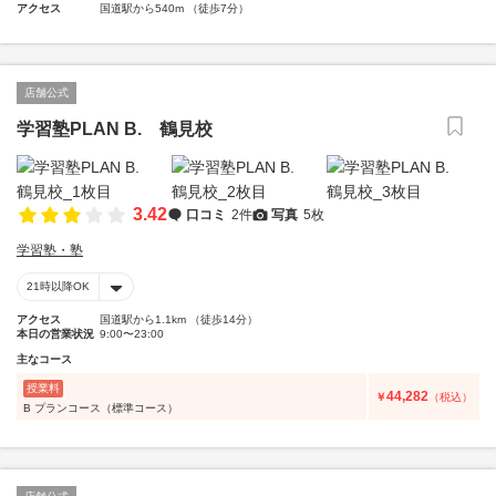
アクセス
国道駅から540m （徒歩7分）
店舗公式
学習塾PLAN B. 鶴見校
3.42
口コミ
2件
写真
5枚
学習塾・塾
21時以降OK
アクセス
国道駅から1.1km （徒歩14分）
本日の営業状況
9:00〜23:00
主なコース
授業料
44,282
￥
（税込）
B プランコース（標準コース）