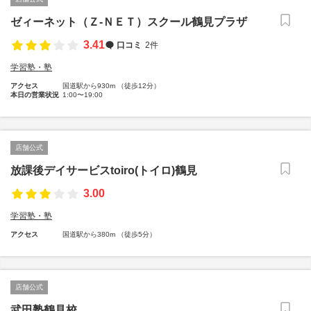
ゼィーネット（Ｚ‐ＮＥＴ）スクール鶴見プラザ
3.41
口コミ
2件
学習塾・塾
アクセス
国道駅から930m （徒歩12分）
本日の営業状況
1:00〜19:00
店舗公式
放課後デイサービスtoiro(トイロ)鶴見
3.00
学習塾・塾
アクセス
国道駅から380m （徒歩5分）
店舗公式
武田塾鶴見校