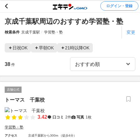
ログイン・登録
京成千葉駅周辺のおすすめ学習塾・塾
変更
検索条件
京成千葉駅
学習塾・塾
日祝OK
早朝OK
21時以降OK
38
件
店舗公式
トーマス 千葉校
3.42
口コミ
2件
写真
1枚
学習塾・塾
アクセス
京成千葉駅から300m （徒歩4分）