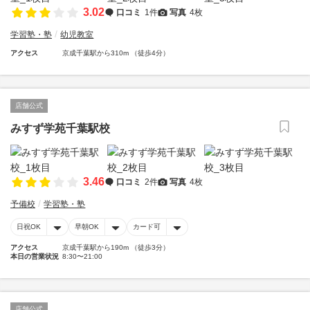
3.02
口コミ
1件
写真
4枚
学習塾・塾
幼児教室
アクセス
京成千葉駅から310m （徒歩4分）
店舗公式
みすず学苑千葉駅校
3.46
口コミ
2件
写真
4枚
予備校
学習塾・塾
日祝OK
早朝OK
カード可
アクセス
京成千葉駅から190m （徒歩3分）
本日の営業状況
8:30〜21:00
店舗公式