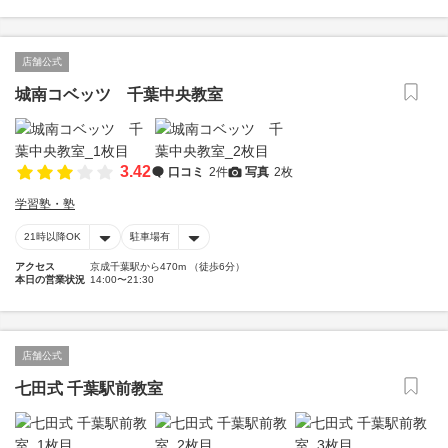
店舗公式
城南コベッツ 千葉中央教室
3.42
口コミ
2件
写真
2枚
学習塾・塾
21時以降OK
駐車場有
アクセス
京成千葉駅から470m （徒歩6分）
本日の営業状況
14:00〜21:30
店舗公式
七田式 千葉駅前教室