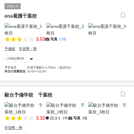
店舗公式
ena看護千葉校
3.03
写真
15枚
予備校
学習塾・塾
21時以降OK
アクセス
京成千葉駅から330m （徒歩5分）
本日の営業状況
14:00〜22:00
駿台予備学校 千葉校
3.32
口コミ
2件
写真
3枚
学習塾・塾