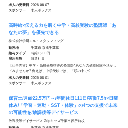
求人の更新日
2026-08-07
スポンサー
求人ボックス
高時給×伝える力を磨く中学・高校受験の塾講師「あ
なたの夢」を優先できる
株式会社学研エル・スタッフィング
勤務地
千葉市 京成千葉駅
給与タイプ
時給1,900円
雇用形態
派遣社員
【仕事内容】中学・高校受験指導の塾講師/ あなたの受験経験を活かし
てみませんか? 例えば、中学受験では、 「頭の中で立…
求人の更新日
2026-08-01
スポンサー
求人ボックス
保育士/月給22.5万円～/年間休日111日/実働7.5h×日曜
休み/「学習・運動・SST・体験」の4つの支援で未来
の可能性を/放課後等デイサービス
放課後等デイサービス Gripキッズ千葉市役所前校
勤務地
千葉市 京成千葉駅