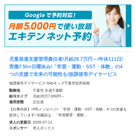
児童発達支援管理責任者/月給28.7万円～/年休111日/
実働7.5h×日曜休み/「学習・運動・SST・体験」の4
つの支援で未来の可能性を/放課後等デイサービス
放課後等デイサービス Gripキッズ千葉市役所前校
勤務地
千葉市 京成千葉駅
給与タイプ
月給28万7,000円～
雇用形態
正社員
【仕事内容】<PRメッセージ> 「学習・運動・SST・体験」4つの支援を
提供しています! 当施設は、「学習療育・運動…
求人の更新日
2026-07-13
スポンサー
求人ボックス