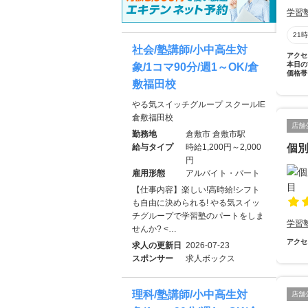
学習
21
社会/塾講師/小中高生対
アクセ
本日の
象/1コマ90分/週1～OK/倉
価格帯
敷福田校
やる気スイッチグループ スクールIE
倉敷福田校
店舗
勤務地
倉敷市 倉敷市駅
給与タイプ
時給1,200円～2,000
個
円
雇用形態
アルバイト・パート
【仕事内容】楽しい!高時給!シフト
も自由に決められる! やる気スイッ
チグループで学習塾のパートをしま
学習
せんか? <…
アクセ
求人の更新日
2026-07-23
スポンサー
求人ボックス
理科/塾講師/小中高生対
店舗