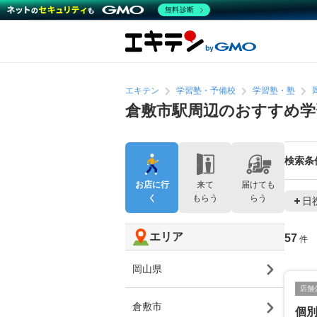
無料診断
エキテン
学習塾・予備校
学習塾・塾
倉敷市駅周辺のおすすめ学
検索条
お店に行
来て
届けても
く
もらう
らう
日
エリア
57
件
岡山県
店舗
倉敷市
個