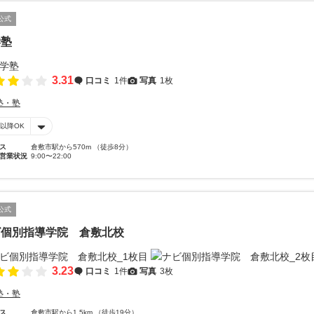
公式
学塾
3.31
口コミ
1件
写真
1枚
塾・塾
時以降OK
ス
倉敷市駅から570m （徒歩8分）
営業状況
9:00〜22:00
公式
ビ個別指導学院 倉敷北校
3.23
口コミ
1件
写真
3枚
塾・塾
ス
倉敷市駅から1.5km （徒歩19分）