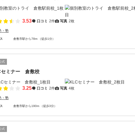
3.53
口コミ
2件
写真
2枚
塾・塾
ス
倉敷市駅から78m （徒歩1分）
公式
Cセミナー 倉敷校
3.25
口コミ
2件
写真
4枚
塾・塾
ス
倉敷市駅から190m （徒歩3分）
公式