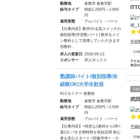
勤務地
倉敷市 倉敷市駅
IT
給与タイプ
時給1,200円～2,000
円
雇用形態
アルバイト・パート
【仕事内容】数学/やる気スイッチの
個別指導(学習塾パート) 数学をメイ
ン教科として指導していただきます
学習
別教科…
21
求人の更新日
2026-05-13
スポンサー
求人ボックス
アクセ
本日の
塾講師バイト/個別指導/未
経験OK/大学生歓迎
店舗
KLCセミナー 倉敷校
武
勤務地
倉敷市 倉敷市駅
給与タイプ
時給1,200円～2,500
円
雇用形態
アルバイト・パート
【仕事内容】<得意な1教科からOK>
予備
週1日～!すき間時間を有効活用 初心
日祝
者も安心スタート <対象学年> ・小