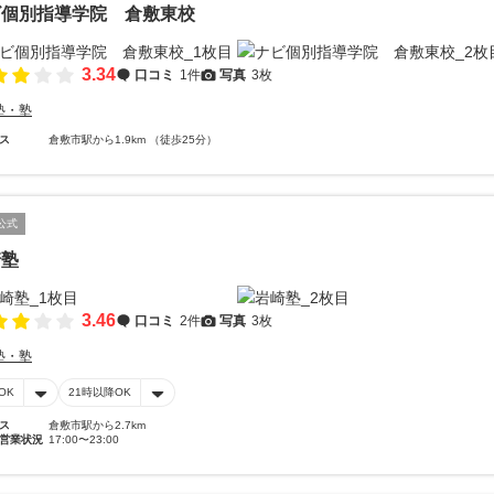
ビ個別指導学院 倉敷東校
3.34
口コミ
1件
写真
3枚
塾・塾
ス
倉敷市駅から1.9km （徒歩25分）
公式
崎塾
3.46
口コミ
2件
写真
3枚
塾・塾
OK
21時以降OK
ス
倉敷市駅から2.7km
営業状況
17:00〜23:00