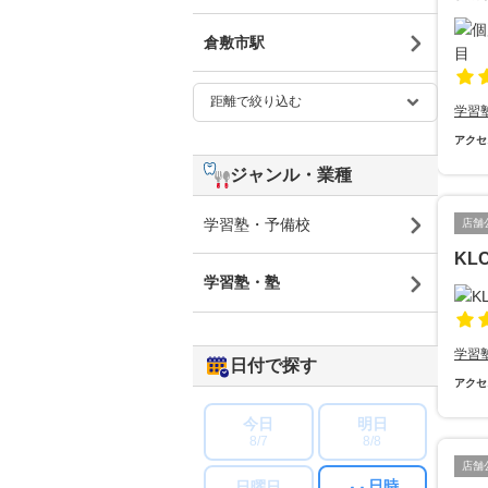
倉敷市駅
学習
アクセ
ジャンル・業種
学習塾・予備校
店舗
KL
学習塾・塾
学習
日付で探す
アクセ
今日
明日
8/7
8/8
店舗
日時
日曜日