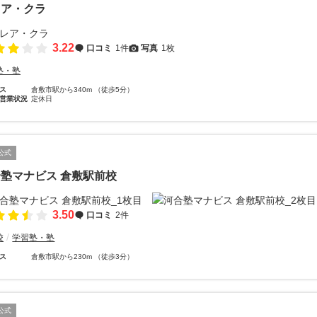
レア・クラ
3.22
口コミ
1件
写真
1枚
塾・塾
ス
倉敷市駅から340m （徒歩5分）
営業状況
定休日
公式
塾マナビス 倉敷駅前校
3.50
口コミ
2件
校
学習塾・塾
ス
倉敷市駅から230m （徒歩3分）
公式