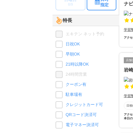
ナ
指定
8/9
特長
学習
エキテン ネット予約
アクセ
日祝OK
早朝OK
店舗
21時以降OK
岩
24時間営業
クーポン有
駐車場有
学習
クレジットカード可
日祝
QRコード決済可
アクセ
本日の
電子マネー決済可