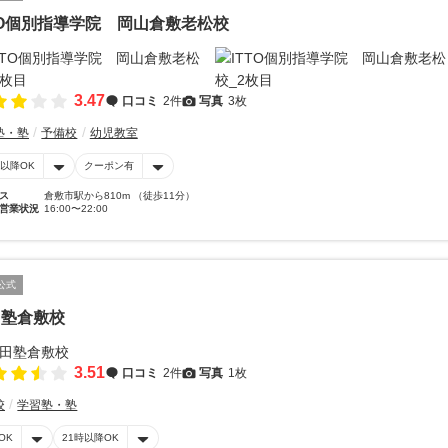
TO個別指導学院 岡山倉敷老松校
3.47
口コミ
2件
写真
3枚
塾・塾
予備校
幼児教室
時以降OK
クーポン有
ス
倉敷市駅から810m （徒歩11分）
営業状況
16:00〜22:00
公式
田塾倉敷校
3.51
口コミ
2件
写真
1枚
校
学習塾・塾
OK
21時以降OK