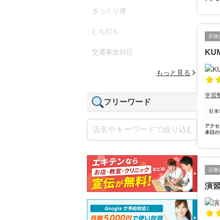
ぎっくり腰
むち打ち
店舗
交通事故対応
KU
もっと見る
学習
フリーワード
駐車
アクセ
本日の
店舗
演