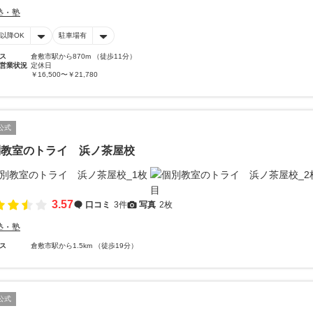
塾・塾
時以降OK
駐車場有
ス
倉敷市駅から870m （徒歩11分）
営業状況
定休日
￥16,500〜￥21,780
公式
別教室のトライ 浜ノ茶屋校
3.57
口コミ
3件
写真
2枚
塾・塾
ス
倉敷市駅から1.5km （徒歩19分）
公式