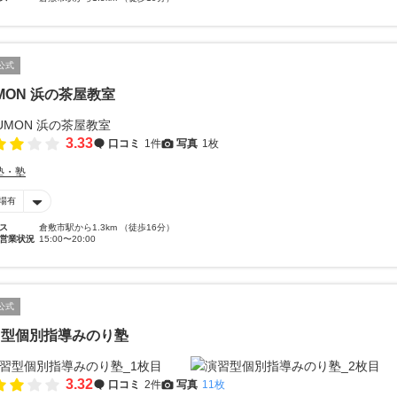
公式
MON 浜の茶屋教室
3.33
口コミ
1件
写真
1枚
塾・塾
場有
ス
倉敷市駅から1.3km （徒歩16分）
営業状況
15:00〜20:00
公式
習型個別指導みのり塾
3.32
口コミ
2件
写真
11枚