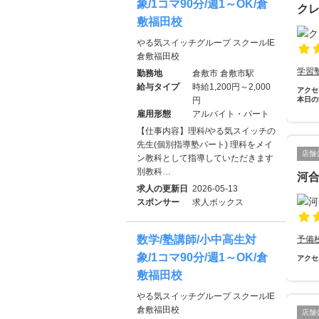
象/1コマ90分/週1～OK/倉
ク
敷福田校
やる気スイッチグループ スクールIE
倉敷福田校
学習
勤務地
倉敷市 倉敷市駅
給与タイプ
時給1,200円～2,000
アクセ
円
本日の
雇用形態
アルバイト・パート
【仕事内容】理科/やる気スイッチの
先生(個別指導塾パート) 理科をメイ
店舗
ン教科として指導していただきます
別教科…
河合
求人の更新日
2026-05-13
スポンサー
求人ボックス
数学/塾講師/小中高生対
予備
象/1コマ90分/週1～OK/倉
アクセ
敷福田校
やる気スイッチグループ スクールIE
倉敷福田校
店舗