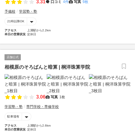
3.31
口コミ
4件
写真
9枚
予備校
学習塾・塾
21時以降OK
アクセス
上溝駅から2.2km
本日の営業状況
定休日
店舗公式
相模原のそろばんと暗算 | 桐洋珠算学院
3.06
写真
1枚
学習塾・塾
専門学校・専修学校
駐車場有
アクセス
上溝駅から2.6km
本日の営業状況
定休日