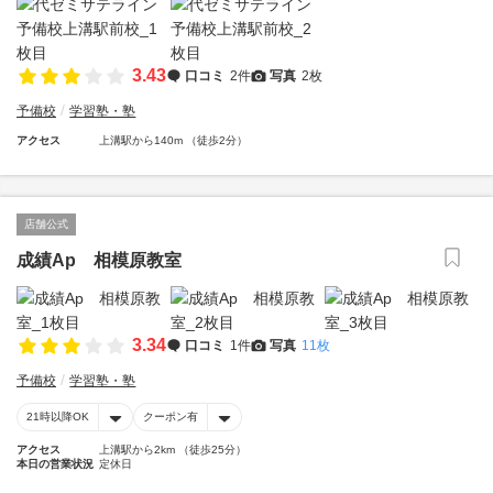
3.43
口コミ
2件
写真
2枚
予備校
学習塾・塾
アクセス
上溝駅から140m （徒歩2分）
店舗公式
成績Ap 相模原教室
3.34
口コミ
1件
写真
11枚
予備校
学習塾・塾
21時以降OK
クーポン有
アクセス
上溝駅から2km （徒歩25分）
本日の営業状況
定休日