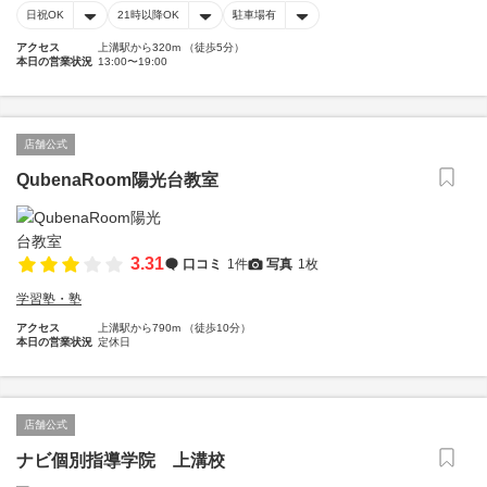
日祝OK
21時以降OK
駐車場有
アクセス
上溝駅から320m （徒歩5分）
本日の営業状況
13:00〜19:00
店舗公式
QubenaRoom陽光台教室
3.31
口コミ
1件
写真
1枚
学習塾・塾
アクセス
上溝駅から790m （徒歩10分）
本日の営業状況
定休日
店舗公式
ナビ個別指導学院 上溝校