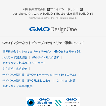
利用規約
運営会社
プライバシーポリシー
best choice クリニック byGMO
best choice 歯科 byGMO
©GMO DesignOne, Inc. All Rights reserved.
GMOインターネットグループのセキュリティ事業について
世界初総合ネットセキュリティサービス「GMOセキュリティ24」
パスワード漏洩診断
Webサイトリスク診断
セキュリティ相談AIチャットボット
実在証明・盗聴対策
サイバー攻撃対策（GMOサイバーセキュリティ byイエラエ）
サイバー攻撃対策（GMO Flatt Security）
なりすまし対策
セキュリティ事業の軌跡