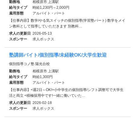
勤務地
相模原市 上溝駅
給与タイプ
時給1,230円～2,000円
雇用形態
アルバイト・パート
【仕事内容】数学/やる気スイッチの個別指導(学習塾パート) 数学をメイ
ン教科として指導していただきます 別教科…
求人の更新日
2026-05-13
スポンサー
求人ボックス
塾講師バイト/個別指導/未経験OK/大学生歓迎
個別指導コノ塾 陽光台校
勤務地
相模原市 上溝駅
給与タイプ
時給1,300円
雇用形態
アルバイト・パート
【仕事内容】<週2日～OK!>小中学生の個別指導/シフト調整可で大学生
活と両立 <積極採用中です!一緒に働いていた…
求人の更新日
2026-02-18
スポンサー
求人ボックス