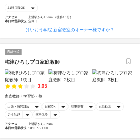
21時以降OK
アクセス
上溝駅から1.2km （徒歩16分）
本日の営業状況
定休日
けいおう学院 新宿教室のオーナー様ですか？
店舗公式
梅津ひろしプロ家庭教師
3.05
家庭教師
学習塾・塾
出張・訪問対応
日祝OK
駐車場有
女性歓迎
男性歓迎
無料体験
アクセス
上溝駅から2.6km
本日の営業状況
10:00〜21:00