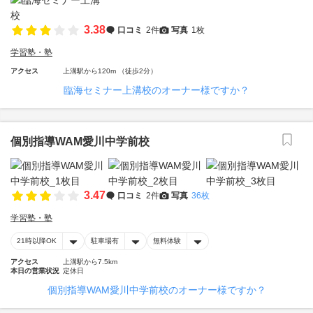
3.38
口コミ
2件
写真
1枚
学習塾・塾
アクセス
上溝駅から120m （徒歩2分）
臨海セミナー上溝校のオーナー様ですか？
個別指導WAM愛川中学前校
3.47
口コミ
2件
写真
36枚
学習塾・塾
21時以降OK
駐車場有
無料体験
アクセス
上溝駅から7.5km
本日の営業状況
定休日
個別指導WAM愛川中学前校のオーナー様ですか？