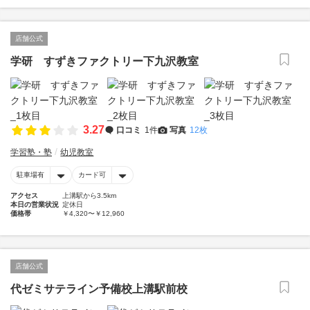
店舗公式
学研 すずきファクトリー下九沢教室
3.27
口コミ
1件
写真
12枚
学習塾・塾
幼児教室
駐車場有
カード可
アクセス
上溝駅から3.5km
本日の営業状況
定休日
価格帯
￥4,320〜￥12,960
店舗公式
代ゼミサテライン予備校上溝駅前校