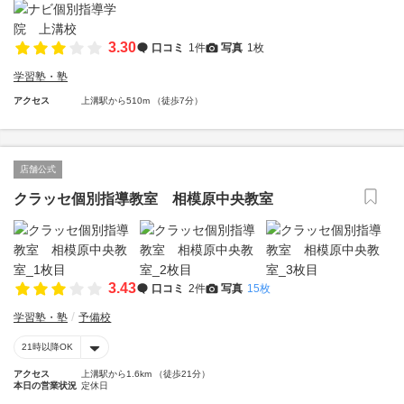
3.30
口コミ
1件
写真
1枚
学習塾・塾
アクセス
上溝駅から510m （徒歩7分）
店舗公式
クラッセ個別指導教室 相模原中央教室
3.43
口コミ
2件
写真
15枚
学習塾・塾
予備校
21時以降OK
アクセス
上溝駅から1.6km （徒歩21分）
本日の営業状況
定休日