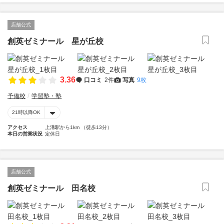
店舗公式
創英ゼミナール 星が丘校
3.36
口コミ
2件
写真
9枚
予備校
学習塾・塾
21時以降OK
アクセス
上溝駅から1km （徒歩13分）
本日の営業状況
定休日
店舗公式
創英ゼミナール 田名校