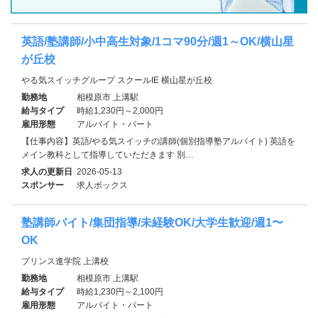
英語/塾講師/小中高生対象/1コマ90分/週1～OK/横山星
が丘校
やる気スイッチグループ スクールIE 横山星が丘校
勤務地
相模原市 上溝駅
給与タイプ
時給1,230円～2,000円
雇用形態
アルバイト・パート
【仕事内容】英語/やる気スイッチの講師(個別指導塾アルバイト) 英語を
メイン教科として指導していただきます 別…
求人の更新日
2026-05-13
スポンサー
求人ボックス
塾講師バイト/集団指導/未経験OK/大学生歓迎/週1〜
OK
プリンス進学院 上溝校
勤務地
相模原市 上溝駅
給与タイプ
時給1,230円～2,100円
雇用形態
アルバイト・パート