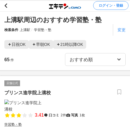
ログイン・登録
上溝駅周辺のおすすめ学習塾・塾
変更
検索条件
上溝駅
学習塾・塾
日祝OK
早朝OK
21時以降OK
65
件
店舗公式
プリンス進学院上溝校
3.41
口コミ
2件
写真
1枚
学習塾・塾