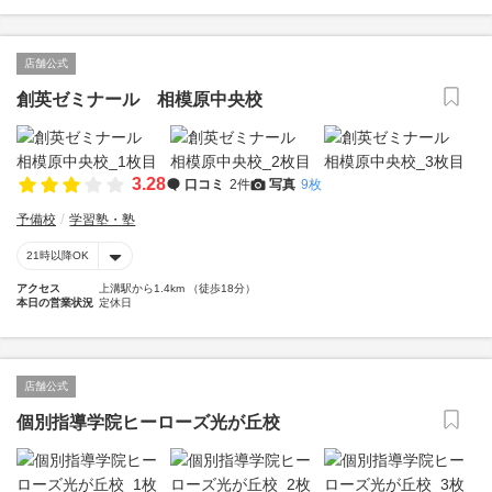
店舗公式
創英ゼミナール 相模原中央校
3.28
口コミ
2件
写真
9枚
予備校
学習塾・塾
21時以降OK
アクセス
上溝駅から1.4km （徒歩18分）
本日の営業状況
定休日
店舗公式
個別指導学院ヒーローズ光が丘校