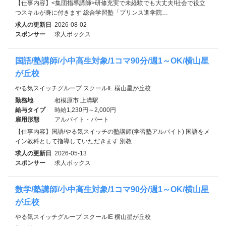
【仕事内容】<集団指導講師>研修充実で未経験でも大丈夫!社会で役立
つスキルが身に付きます 総合学習塾「プリンス進学院…
求人の更新日
2026-08-02
スポンサー
求人ボックス
国語/塾講師/小中高生対象/1コマ90分/週1～OK/横山星
が丘校
やる気スイッチグループ スクールIE 横山星が丘校
勤務地
相模原市 上溝駅
給与タイプ
時給1,230円～2,000円
雇用形態
アルバイト・パート
【仕事内容】国語/やる気スイッチの塾講師(学習塾アルバイト) 国語をメ
イン教科として指導していただきます 別教…
求人の更新日
2026-05-13
スポンサー
求人ボックス
数学/塾講師/小中高生対象/1コマ90分/週1～OK/横山星
が丘校
やる気スイッチグループ スクールIE 横山星が丘校