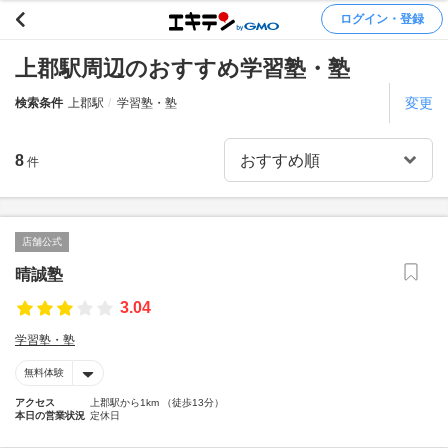
ログイン・登録
上郡駅周辺のおすすめ学習塾・塾
変更
検索条件
上郡駅
学習塾・塾
8
件
店舗公式
晴誠塾
3.04
学習塾・塾
無料体験
アクセス
上郡駅から1km （徒歩13分）
本日の営業状況
定休日