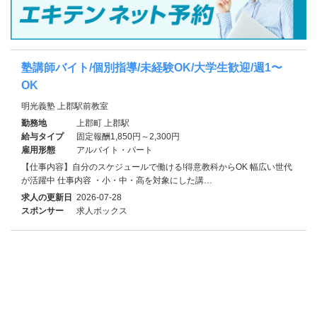
塾講師バイト/個別指導/未経験OK/大学生歓迎/週1〜
OK
明光義塾 上郡駅前教室
勤務地
上郡町 上郡駅
給与タイプ
固定報酬1,850円～2,300円
雇用形態
アルバイト・パート
【仕事内容】自分のスケジュールで働ける!得意教科からOK 幅広い世代
が活躍中 仕事内容 ・小・中・高を対象にした講…
求人の更新日
2026-07-28
スポンサー
求人ボックス