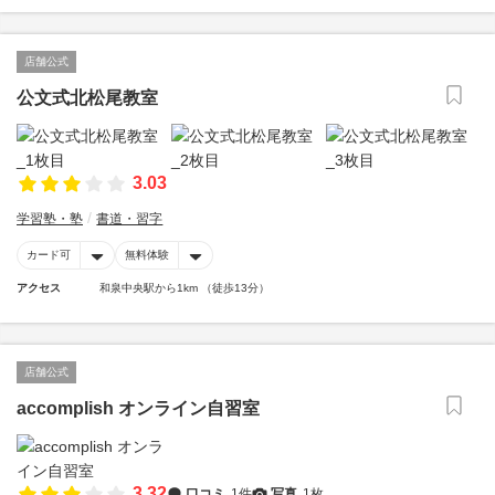
店舗公式
公文式北松尾教室
3.03
学習塾・塾
書道・習字
カード可
無料体験
アクセス
和泉中央駅から1km （徒歩13分）
店舗公式
accomplish オンライン自習室
3.32
口コミ
1件
写真
1枚