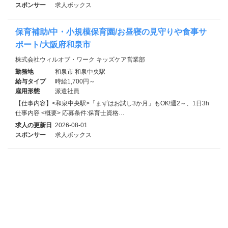
スポンサー
求人ボックス
保育補助/中・小規模保育園/お昼寝の見守りや食事サ
ポート/大阪府和泉市
株式会社ウィルオブ・ワーク キッズケア営業部
勤務地
和泉市 和泉中央駅
給与タイプ
時給1,700円～
雇用形態
派遣社員
【仕事内容】<和泉中央駅>「まずはお試し3か月」もOK!週2～、1日3h
仕事内容 <概要> 応募条件:保育士資格…
求人の更新日
2026-08-01
スポンサー
求人ボックス