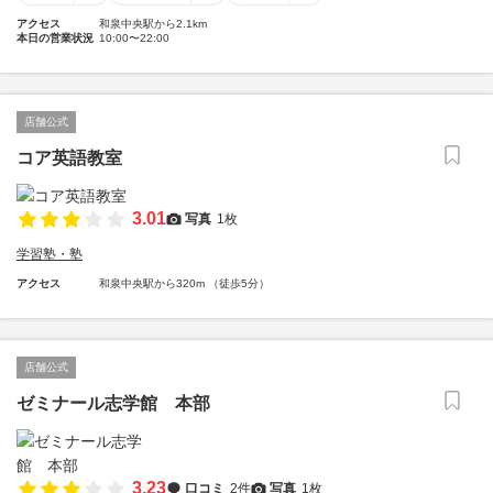
アクセス
和泉中央駅から2.1km
本日の営業状況
10:00〜22:00
店舗公式
コア英語教室
3.01
写真
1枚
学習塾・塾
アクセス
和泉中央駅から320m （徒歩5分）
店舗公式
ゼミナール志学館 本部
3.23
口コミ
2件
写真
1枚