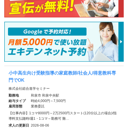
小中高生向け受験指導の家庭教師/社会人/得意教科専
門でOK
株式会社総合進学セミナー
勤務地
和泉市 和泉中央駅
給与タイプ
時給4,000円～7,500円
雇用形態
業務委託
【仕事内容】1コマ8000円～2万2500円スタート(120分以上の場合)/指
導料支払随時/週1・1コマ～勤務可 難…
求人の更新日
2026-08-06