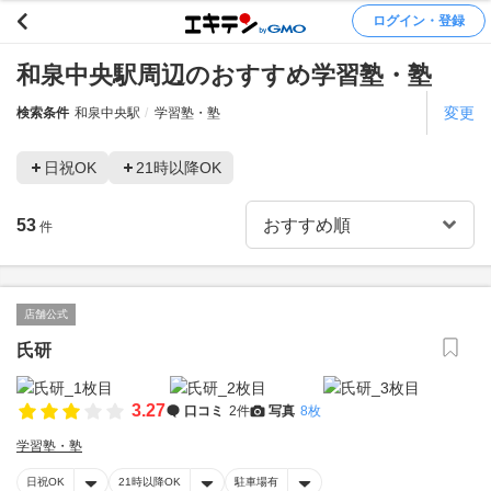
ログイン・登録
和泉中央駅周辺のおすすめ学習塾・塾
変更
検索条件
和泉中央駅
学習塾・塾
日祝OK
21時以降OK
53
件
店舗公式
氏研
3.27
口コミ
2件
写真
8枚
学習塾・塾
日祝OK
21時以降OK
駐車場有