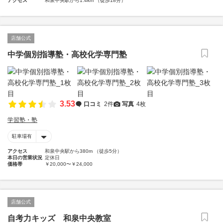
アクセス
和泉中央駅から1.4km （徒歩18分）
店舗公式
中学個別指導塾・高校化学専門塾
3.53
口コミ
2件
写真
4枚
学習塾・塾
駐車場有
アクセス
和泉中央駅から380m （徒歩5分）
本日の営業状況
定休日
価格帯
￥20,000〜￥24,000
店舗公式
自考力キッズ 和泉中央教室