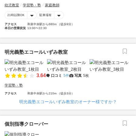
幼児教室
学習塾・塾
家庭教師
21時以降OK
駐車場有
アクセス
和泉中央駅から680m （徒歩9分）
本日の営業状況
13:00〜22:30
明光義塾エコールいずみ教室
3.64
口コミ
5件
写真
5枚
学習塾・塾
アクセス
和泉中央駅から210m （徒歩3分）
明光義塾エコールいずみ教室のオーナー様ですか？
個別指導クローバー