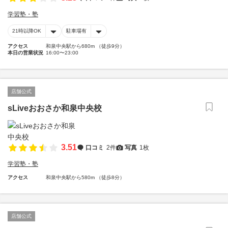
学習塾・塾
21時以降OK
駐車場有
アクセス
和泉中央駅から680m （徒歩9分）
本日の営業状況
16:00〜23:00
店舗公式
sLiveおおさか和泉中央校
3.51
口コミ
2件
写真
1枚
学習塾・塾
アクセス
和泉中央駅から580m （徒歩8分）
店舗公式