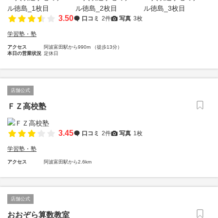
3.50
口コミ
2件
写真
3枚
学習塾・塾
アクセス
阿波富田駅から990m （徒歩13分）
本日の営業状況
定休日
店舗公式
ＦＺ高校塾
3.45
口コミ
2件
写真
1枚
学習塾・塾
アクセス
阿波富田駅から2.6km
店舗公式
おおぞら算数教室