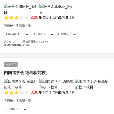
3.20
口コミ
1件
写真
2枚
予備校
学習塾・塾
21時以降OK
クーポン有
駐車場有
アクセス
阿波富田駅から2.6km
本日の営業状況
定休日
店舗公式
四国進学会 徳島駅前校
3.38
口コミ
2件
写真
4枚
予備校
学習塾・塾
クーポン有