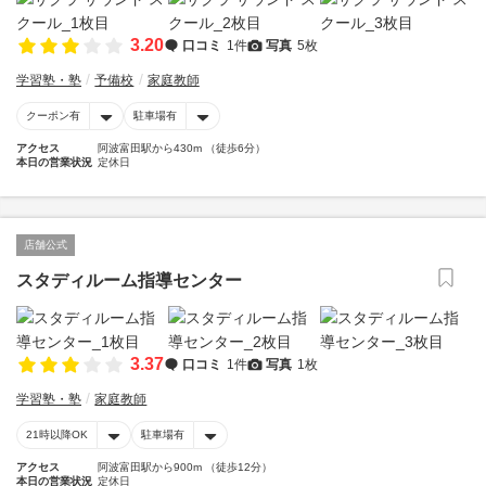
3.20
口コミ
1件
写真
5枚
学習塾・塾
予備校
家庭教師
クーポン有
駐車場有
アクセス
阿波富田駅から430m （徒歩6分）
本日の営業状況
定休日
店舗公式
スタディルーム指導センター
3.37
口コミ
1件
写真
1枚
学習塾・塾
家庭教師
21時以降OK
駐車場有
アクセス
阿波富田駅から900m （徒歩12分）
本日の営業状況
定休日