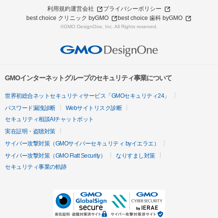
利用規約
運営会社
プライバシーポリシー
best choice クリニック byGMO
best choice 歯科 byGMO
©GMO DesignOne, Inc. All Rights reserved.
GMOインターネットグループのセキュリティ事業について
世界初総合ネットセキュリティサービス「GMOセキュリティ24」
パスワード漏洩診断
Webサイトリスク診断
セキュリティ相談AIチャットボット
実在証明・盗聴対策
サイバー攻撃対策（GMOサイバーセキュリティ byイエラエ）
サイバー攻撃対策（GMO Flatt Security）
なりすまし対策
セキュリティ事業の軌跡