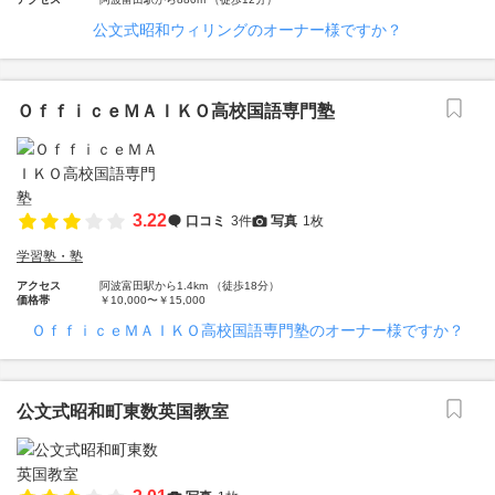
公文式昭和ウィリングのオーナー様ですか？
ＯｆｆｉｃｅＭＡＩＫＯ高校国語専門塾
3.22
口コミ
3件
写真
1枚
学習塾・塾
アクセス
阿波富田駅から1.4km （徒歩18分）
価格帯
￥10,000〜￥15,000
ＯｆｆｉｃｅＭＡＩＫＯ高校国語専門塾のオーナー様ですか？
公文式昭和町東数英国教室