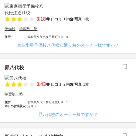
3.18
口コミ
1件
写真
1枚
予備校
学習塾・塾
住所
熊本県八代市横手新町１５−９
東進衛星予備校八代松江通り校のオーナー様ですか？
昴八代校
3.43
口コミ
2件
写真
1枚
学習塾・塾
住所
熊本県八代市西松江城町４−１
本日の営業状況
定休日
昴八代校のオーナー様ですか？