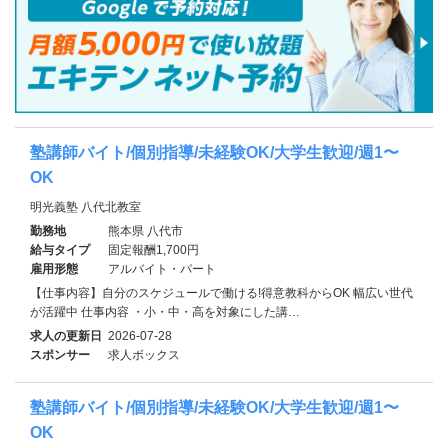
塾講師バイト/個別指導/未経験OK/大学生歓迎/週1〜
OK
明光義塾 八代北教室
勤務地
熊本県 八代市
給与タイプ
固定報酬1,700円
雇用形態
アルバイト・パート
【仕事内容】自分のスケジュールで働ける!得意教科からOK 幅広い世代
が活躍中 仕事内容 ・小・中・高を対象にした講…
求人の更新日
2026-07-28
スポンサー
求人ボックス
塾講師バイト/個別指導/未経験OK/大学生歓迎/週1〜
OK