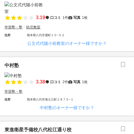
3.19
口コミ
1件
写真
1枚
学習塾・塾
幼児教室
住所
熊本県八代市通町１０−５２
公文式代陽小前教室のオーナー様ですか？
中村塾
3.38
口コミ
2件
写真
1枚
学習塾・塾
住所
熊本県八代市海士江町２８７５−１
中村塾のオーナー様ですか？
東進衛星予備校八代松江通り校