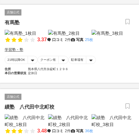
店舗公式
有馬塾
3.37
口コミ
2件
写真
25枚
学習塾・塾
21時以降OK
クーポン有
駐車場有
住所
熊本県八代市永碇町１２９６
本日の営業状況
定休日
店舗公式
績塾 八代田中北町校
3.48
口コミ
2件
写真
36枚