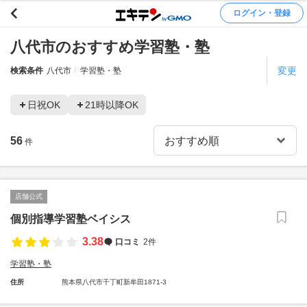
ログイン・登録
八代市のおすすめ学習塾・塾
変更
検索条件
八代市
学習塾・塾
日祝OK
21時以降OK
56
件
店舗公式
個別指導学習塾ベイシス
3.38
口コミ
2件
学習塾・塾
住所
熊本県八代市千丁町新牟田1871-3