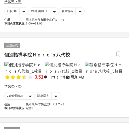
学習塾・塾
日祝OK
21時以降OK
駐車場有
住所
熊本県八代市田中北町１７−５
本日の営業状況
9:00〜18:00
店舗公式
個別指導学院Ｈｅｒｏ’ｓ八代校
3.51
口コミ
2件
写真
4枚
学習塾・塾
21時以降OK
駐車場有
住所
熊本県八代市松江町１２７−１
本日の営業状況
定休日