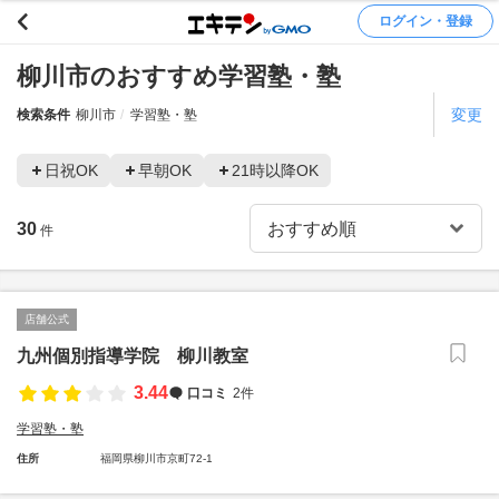
ログイン・登録
柳川市のおすすめ学習塾・塾
変更
検索条件
柳川市
学習塾・塾
日祝OK
早朝OK
21時以降OK
30
件
店舗公式
九州個別指導学院 柳川教室
3.44
口コミ
2件
学習塾・塾
住所
福岡県柳川市京町72-1