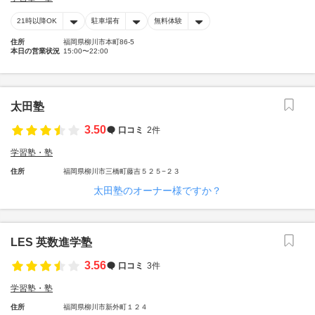
21時以降OK
駐車場有
無料体験
住所
福岡県柳川市本町86-5
本日の営業状況
15:00〜22:00
太田塾
3.50
口コミ
2件
学習塾・塾
住所
福岡県柳川市三橋町藤吉５２５−２３
太田塾のオーナー様ですか？
LES 英数進学塾
3.56
口コミ
3件
学習塾・塾
住所
福岡県柳川市新外町１２４