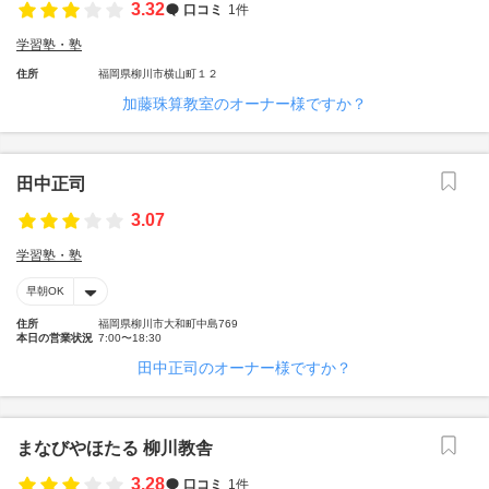
3.32
口コミ
1件
学習塾・塾
住所
福岡県柳川市横山町１２
加藤珠算教室のオーナー様ですか？
田中正司
3.07
学習塾・塾
早朝OK
住所
福岡県柳川市大和町中島769
本日の営業状況
7:00〜18:30
田中正司のオーナー様ですか？
まなびやほたる 柳川教舎
3.28
口コミ
1件