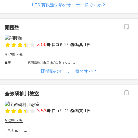
LES 英数進学塾のオーナー様ですか？
開櫻塾
3.50
口コミ
2件
写真
1枚
学習塾・塾
住所
福岡県柳川市三橋町白鳥４９２−２
開櫻塾のオーナー様ですか？
全教研柳川教室
3.53
口コミ
2件
写真
1枚
学習塾・塾
日祝OK