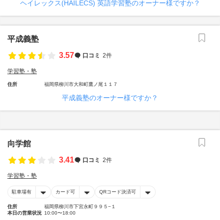
ヘイレックス(HAILECS) 英語学習塾のオーナー様ですか？
平成義塾
3.57
口コミ
2件
学習塾・塾
住所
福岡県柳川市大和町鷹ノ尾１１７
平成義塾のオーナー様ですか？
向学館
3.41
口コミ
2件
学習塾・塾
駐車場有
カード可
QRコード決済可
住所
福岡県柳川市下宮永町９９５−１
本日の営業状況
10:00〜18:00