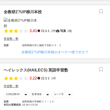
全教研Z?UP柳川本校
3.41
口コミ
2件
写真
1枚
学習塾・塾
住所
福岡県柳川市三橋町下百町２５－２
全教研Z?UP柳川本校のオーナー様ですか？
ヘイレックス(HAILECS) 英語学習塾
3.22
口コミ
1件
学習塾・塾
21時以降OK
駐車場有
カード可
住所
福岡県柳川市柳町１７－１４
本日の営業状況
16:30〜23:30