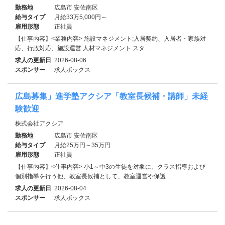
勤務地
広島市 安佐南区
給与タイプ
月給33万5,000円～
雇用形態
正社員
【仕事内容】<業務内容> 施設マネジメント:入居契約、入居者・家族対
応、行政対応、施設運営 人材マネジメント:スタ…
求人の更新日
2026-08-06
スポンサー
求人ボックス
広島募集」進学塾アクシア「教室長候補・講師」未経
験歓迎
株式会社アクシア
勤務地
広島市 安佐南区
給与タイプ
月給25万円～35万円
雇用形態
正社員
【仕事内容】<仕事内容> 小1～中3の生徒を対象に、クラス指導および
個別指導を行う他、教室長候補として、教室運営や保護…
求人の更新日
2026-08-04
スポンサー
求人ボックス