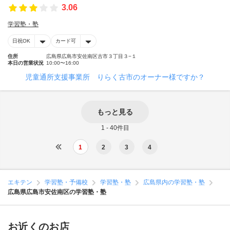
3.06
学習塾・塾
日祝OK
カード可
住所
広島県広島市安佐南区古市３丁目３−１
本日の営業状況
10:00〜16:00
児童通所支援事業所 りらく古市のオーナー様ですか？
もっと見る
1 - 40件目
1
2
3
4
エキテン
学習塾・予備校
学習塾・塾
広島県内の学習塾・塾
広島県広島市安佐南区の学習塾・塾
お近くのお店