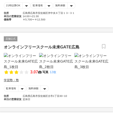
21時以降OK
駐車場有
無料体験
住所
広島県広島市安佐南区伴中央６丁目１３−３１
本日の営業状況
14:00〜21:30
価格帯
￥5,700〜￥12,500
店舗公式
オンラインフリースクール未来GATE広島
3.07
写真
12枚
学習塾・塾
駐車場有
無料体験
住所
広島県広島市安佐南区古市1丁目30−10
本日の営業状況
定休日