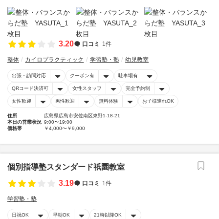
3.20
口コミ
1件
整体
カイロプラクティック
学習塾・塾
幼児教室
出張・訪問対応
クーポン有
駐車場有
QRコード決済可
女性スタッフ
完全予約制
女性歓迎
男性歓迎
無料体験
お子様連れOK
住所
広島県広島市安佐南区東野1-18-21
本日の営業状況
9:00〜19:00
価格帯
￥4,000〜￥9,000
個別指導塾スタンダード祇園教室
3.19
口コミ
1件
学習塾・塾
日祝OK
早朝OK
21時以降OK