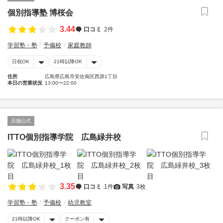
個別指導塾 博桜会
3.44
口コミ
2件
学習塾・塾
予備校
家庭教師
日祝OK
21時以降OK
住所
広島県広島市安佐南区西原1丁目
本日の営業状況
13:00〜22:00
店舗公式
ITTO個別指導学院 広島緑井校
3.35
口コミ
1件
写真
3枚
学習塾・塾
予備校
幼児教室
21時以降OK
クーポン有