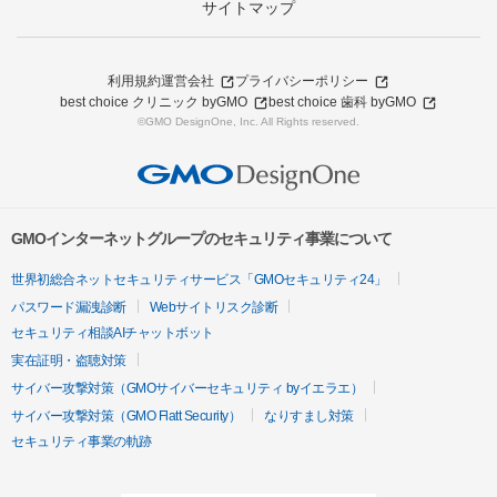
サイトマップ
利用規約
運営会社
プライバシーポリシー
best choice クリニック byGMO
best choice 歯科 byGMO
©GMO DesignOne, Inc. All Rights reserved.
GMOインターネットグループのセキュリティ事業について
世界初総合ネットセキュリティサービス「GMOセキュリティ24」
パスワード漏洩診断
Webサイトリスク診断
セキュリティ相談AIチャットボット
実在証明・盗聴対策
サイバー攻撃対策（GMOサイバーセキュリティ byイエラエ）
サイバー攻撃対策（GMO Flatt Security）
なりすまし対策
セキュリティ事業の軌跡