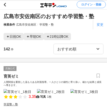
ログイン・登録
広島市安佐南区のおすすめ学習塾・塾
変更
検索条件
広島市安佐南区
学習塾・塾
日祝OK
早朝OK
21時以降OK
142
件
店舗公式
育英ゼミ
人間関係を重視した温もりある対面指導。一人ひとりの個性に寄り添い、確かな結果と成長
へ導きます。
3.35
写真
1枚
学習塾・塾