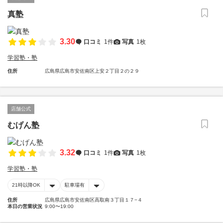
真塾
3.30
口コミ
1件
写真
1枚
学習塾・塾
住所
広島県広島市安佐南区上安２丁目２の２９
店舗公式
むげん塾
3.32
口コミ
1件
写真
1枚
学習塾・塾
21時以降OK
駐車場有
住所
広島県広島市安佐南区高取南３丁目１７−４
本日の営業状況
9:00〜19:00