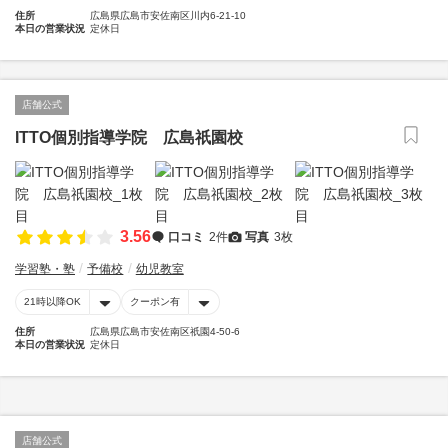
住所
広島県広島市安佐南区川内6-21-10
本日の営業状況
定休日
店舗公式
ITTO個別指導学院 広島祇園校
3.56
口コミ
2件
写真
3枚
学習塾・塾
予備校
幼児教室
21時以降OK
クーポン有
住所
広島県広島市安佐南区祇園4-50-6
本日の営業状況
定休日
店舗公式