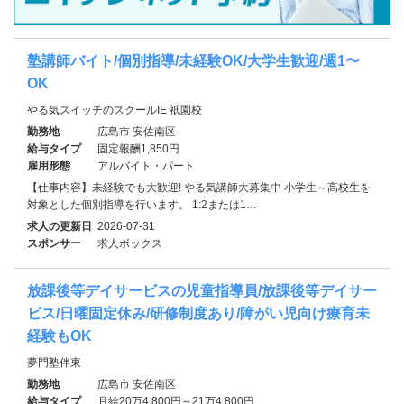
塾講師バイト/個別指導/未経験OK/大学生歓迎/週1〜
OK
やる気スイッチのスクールIE 祇園校
勤務地
広島市 安佐南区
給与タイプ
固定報酬1,850円
雇用形態
アルバイト・パート
【仕事内容】未経験でも大歓迎! やる気講師大募集中 小学生～高校生を
対象とした個別指導を行います。 1:2または1…
求人の更新日
2026-07-31
スポンサー
求人ボックス
放課後等デイサービスの児童指導員/放課後等デイサー
ビス/日曜固定休み/研修制度あり/障がい児向け療育未
経験もOK
夢門塾伴東
勤務地
広島市 安佐南区
給与タイプ
月給20万4,800円～21万4,800円