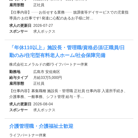
雇用形態
正社員
【仕事内容】┈┈お任せする業務┈┈ 放課後等デイサービスでの児童指
導員の お仕事です! 発達に心配のあるお子様に対…
求人の更新日
2026-07-27
スポンサー
求人ボックス
「年休110以上」施設長・管理職/資格必須/正職員/日
勤のみ/住宅型有料老人ホーム/社会保障完備
株式会社エメラルドの郷/ライフパートナー伴東
勤務地
広島市 安佐南区
給与タイプ
月給33万5,000円
雇用形態
正社員
【仕事内容】募集職種 施設長・管理職 正社員 仕事内容 入退所手続き、
介護事務、一般事務、シフト管理 給与・手…
求人の更新日
2026-08-04
スポンサー
求人ボックス
介護管理職・介護福祉士歓迎
ライフパートナー伴東