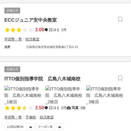
店舗公式
ECCジュニア安中央教室
3.08
口コミ
1件
学習塾・塾
幼児教室
住所
広島県広島市安佐南区高取南1丁目2-15
店舗公式
ITTO個別指導学院 広島八木城南校
3.50
口コミ
2件
写真
3枚
学習塾・塾
予備校
幼児教室
21時以降OK
クーポン有