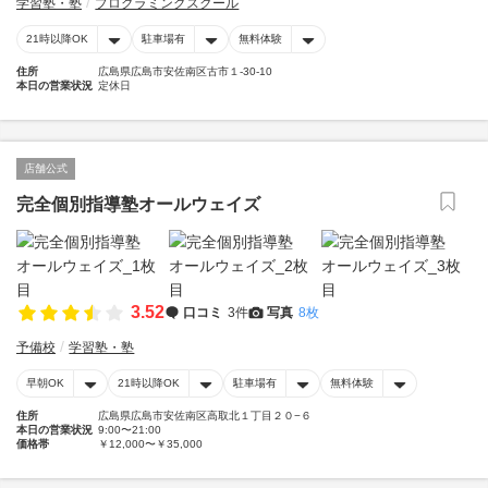
学習塾・塾
プログラミングスクール
21時以降OK
駐車場有
無料体験
住所
広島県広島市安佐南区古市１-30-10
本日の営業状況
定休日
店舗公式
完全個別指導塾オールウェイズ
3.52
口コミ
3件
写真
8枚
予備校
学習塾・塾
早朝OK
21時以降OK
駐車場有
無料体験
住所
広島県広島市安佐南区高取北１丁目２０−６
本日の営業状況
9:00〜21:00
価格帯
￥12,000〜￥35,000