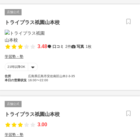
店舗公式
トライプラス祇園山本校
3.48
口コミ
2件
写真
1枚
学習塾・塾
21時以降OK
住所
広島県広島市安佐南区山本2-3-35
本日の営業状況
16:00〜22:00
店舗公式
トライプラス祇園山本校
3.00
学習塾・塾